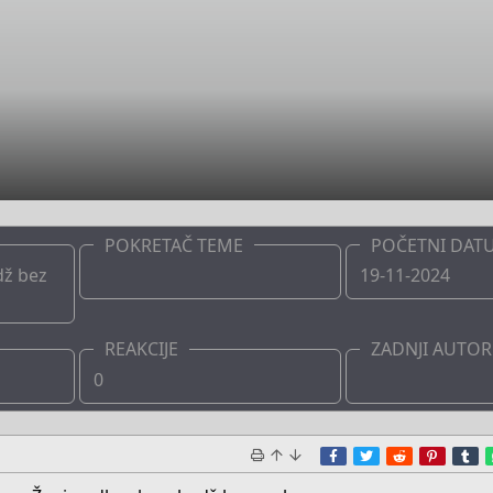
POKRETAČ TEME
POČETNI DAT
dž bez
Boots
19-11-2024
REAKCIJE
ZADNJI AUTOR
0
Boots
Facebook
Twitter
Reddit
Pinter
T