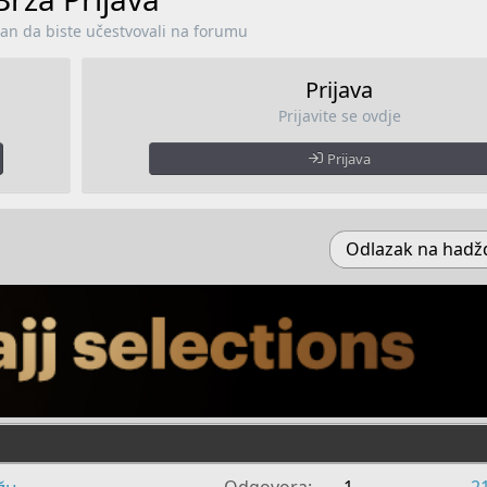
lan da biste učestvovali na forumu
Prijava
Prijavite se ovdje
Prijava
Odlazak na hadžd
Odgovora
1
2