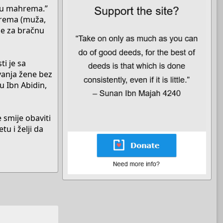
tnju mahrema.”
ahrema (muža,
ene za bračnu
ti je sa
vanja žene bez
u Ibn Abidin,
 smije obaviti
u i želji da