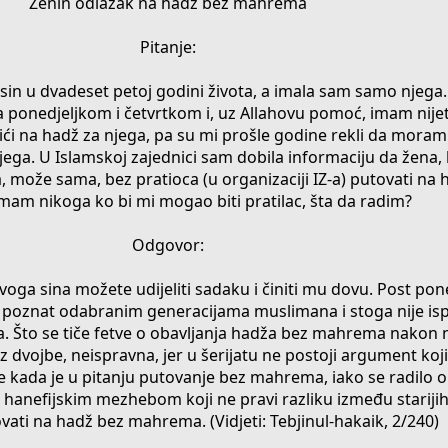
Ženin odlazak na hadž bez mahrema
Pitanje:
e sin u dvadeset petoj godini života, a imala sam samo njeg
a ponedjeljkom i četvrtkom i, uz Allahovu pomoć, imam nijet 
otići na hadž za njega, pa su mi prošle godine rekli da moram
jega. U Islamskoj zajednici sam dobila informaciju da žena,
, može sama, bez pratioca (u organizaciji IZ-a) putovati na h
mam nikoga ko bi mi mogao biti pratilac, šta da radim?
Odgovor:
svoga sina možete udijeliti sadaku i činiti mu dovu. Post pon
o poznat odabranim generacijama muslimana i stoga nije isp
ta. Što se tiče fetve o obavljanja hadža bez mahrema nakon
z dvojbe, neispravna, jer u šerijatu ne postoji argument koji
e kada je u pitanju putovanje bez mahrema, iako se radilo 
 sa hanefijskim mezhebom koji ne pravi razliku između stariji
ovati na hadž bez mahrema. (Vidjeti: Tebjinul-hakaik, 2/240)