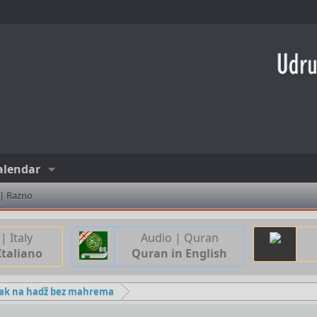
alendar
 | Razno
| Italy
Audio | Quran
Italiano
Quran in English
zak na hadž bez mahrema