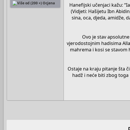
Hanefijski učenjaci kažu: “I
(Vidjeti: Hašijetu Ibn Abid
sina, oca, djeda, amidže, d
Ovo je stav apsolutne 
vjerodostojnim hadisima Alla
mahrema i kosi se stavom han
Ostaje na kraju pitanje šta 
hadž i neće biti zbog toga 