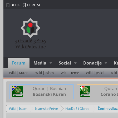
BLOG
FORUM
Forum
Media
Social
Donacije
K
Wiki | Kuran
Wiki | Islam
Wiki | Teme
Wiki | Jezici
Wiki
Quran | Bosnian
Quran 
Bosanski Kuran
Corano 
Wiki | Islam
Islamske Fetve
Hadždž i Obredi
Ženin odla