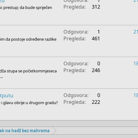
džu
Pregleda
312
i: prestup; da bude spriječen
Odgovora
1
2
Pregleda
461
 tim da postoje određene razlike
Odgovora
0
1
Pregleda
246
adža stupa se početkommjeseca
..
otputu
Odgovora
0
1
Pregleda
222
e i glavu obrije u drugom gradu?
zak na hadž bez mahrema