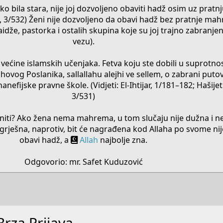
ako bila stara, nije joj dozvoljeno obaviti hadž osim uz pra
in, 3/532) Ženi nije dozvoljeno da obavi hadž bez pratnje m
aidže, pastorka i ostalih skupina koje su joj trajno zabranj
vezu).
većine islamskih učenjaka. Fetva koju ste dobili u suprotnos
hovog Poslanika, sallallahu alejhi ve sellem, o zabrani puto
efijske pravne škole. (Vidjeti: El-Ihtijar, 1/181–182; Hašijet
3/531)
činiti? Ako žena nema mahrema, u tom slučaju nije dužna i ne
grješna, naprotiv, bit će nagrađena kod Allaha po svome nijet
obavi hadž, a
Allah
najbolje zna.
Odgovorio: mr. Safet Kuduzović​
Brza Prijava