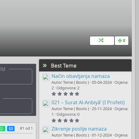
Best Teme
UM
Način obavljanja namaza
Autor Teme ( Boots )
05-04-2024
Ocjena:
2
Odgovora: 2
5
.
0
021 – Surat Al-Anbiyâ’ (I Profeti)
0
Autor Teme ( Boots )
25-11-2024
Ocjena:
s
t
1
Odgovora: 0
a
5
r
.
(
est
umblr
WhatsApp
E-mail
0
Zikrenje poslije namaza
#1
od
1
s
0
)
Autor Teme ( Boots )
01-12-2024
Ocjena:
s