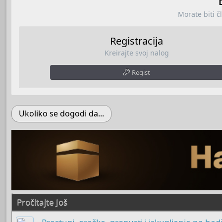
Morate biti č
Registracija
Kreirajte svoj nalog
Regist
Ukoliko se dogodi da...
Pročitajte Još