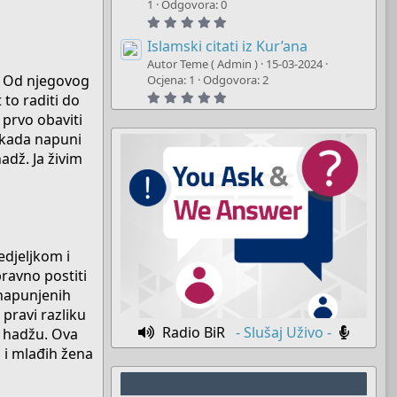
t
1
Odgovora: 0
a
5
r
.
(
0
Islamski citati iz Kur’ana
s
0
)
Autor Teme ( Admin )
15-03-2024
s
a. Od njegovog
t
Ocjena: 1
Odgovora: 2
a
5
to raditi do
r
.
(
 prvo obaviti
0
s
0
)
 kada napuni
s
t
adž. Ja živim
a
r
(
s
)
edjeljkom i
ravno postiti
 napunjenih
 pravi razliku
Radio BiR
- Slušaj Uživo -
o hadžu. Ova
h i mlađih žena