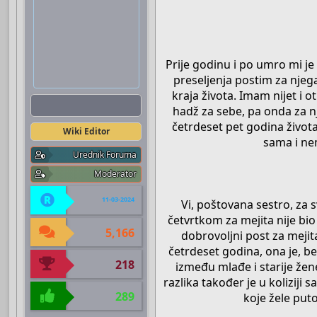
Prije godinu i po umro mi j
preseljenja postim za njeg
kraja života. Imam nijet i 
Boots
hadž za sebe, pa onda za n
četrdeset pet godina života
Wiki Editor
sama i ne
Urednik Foruma
Moderator
11-03-2024
Vi, poštovana sestro, za 
četvrtkom za mejita nije bi
5,166
dobrovoljni post za meji
četrdeset godina, ona je, be
218
između mlađe i starije žen
razlika također je u koliziji
289
koje žele put