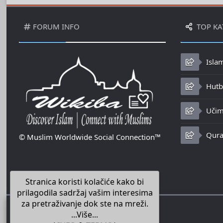
FORUM INFO
TOP KA
Isla
Hutbe
Učim
Qura
© Muslim Worldwide Social Connection™
Stranica koristi kolačiće kako bi
prilagodila sadržaj vašim interesima
za pretraživanje dok ste na mreži.
...Više...