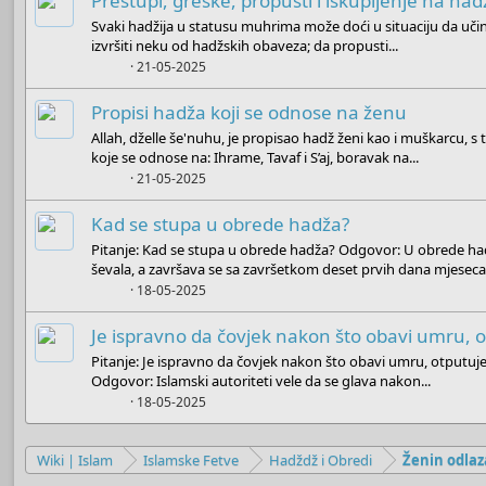
Prestupi, greške, propusti i iskupljenje na ha
Svaki hadžija u statusu muhrima može doći u situaciju da učin
izvršiti neku od hadžskih obaveza; da propusti...
Boots
21-05-2025
Propisi hadža koji se odnose na ženu
Allah, dželle še'nuhu, je propisao hadž ženi kao i muškarcu, s
koje se odnose na: Ihrame, Tavaf i S’aj, boravak na...
Boots
21-05-2025
Kad se stupa u obrede hadža?
Pitanje: Kad se stupa u obrede hadža? Odgovor: U obrede h
ševala, a završava se sa završetkom deset prvih dana mjeseca.
Boots
18-05-2025
Je ispravno da čovjek nakon što obavi umru, 
Pitanje: Je ispravno da čovjek nakon što obavi umru, otputuj
Odgovor: Islamski autoriteti vele da se glava nakon...
Boots
18-05-2025
Wiki | Islam
Islamske Fetve
Hadždž i Obredi
Ženin odla