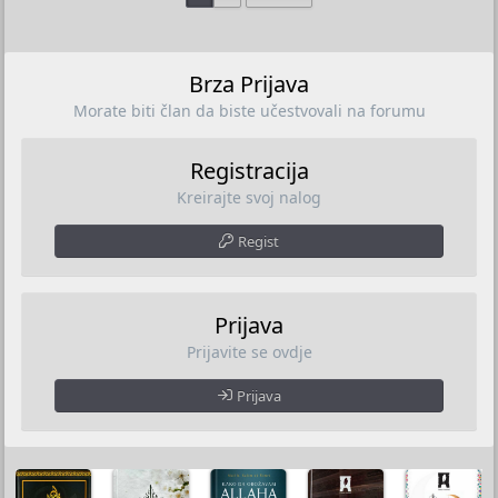
Brza Prijava
Morate biti član da biste učestvovali na forumu
Registracija
Kreirajte svoj nalog
Regist
Prijava
Prijavite se ovdje
Prijava