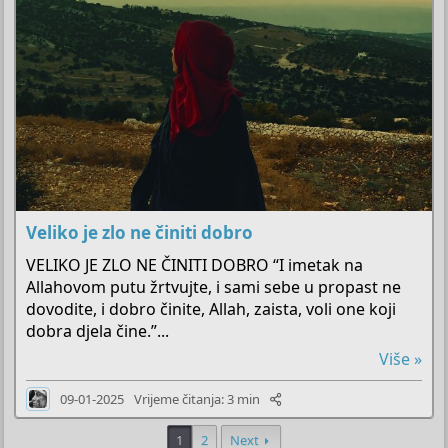
Veliko je zlo ne činiti dobro
VELIKO JE ZLO NE ČINITI DOBRO “I imetak na
Allahovom putu žrtvujte, i sami sebe u propast ne
dovodite, i dobro činite, Allah, zaista, voli one koji
dobra djela čine.”...
Više »
09-01-2025
Vrijeme čitanja: 3 min
1
2
Next