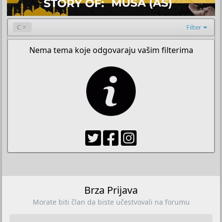
C
Filter
Nema tema koje odgovaraju vašim filterima
Brza Prijava
Morate biti član da biste učestvovali na forumu