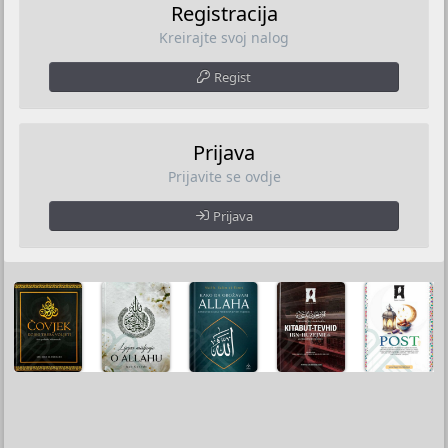
Registracija
Kreirajte svoj nalog
Regist
Prijava
Prijavite se ovdje
Prijava