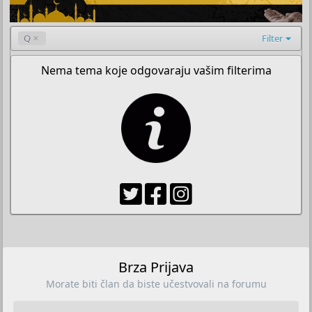
Q
Filter
Nema tema koje odgovaraju vašim filterima
Brza Prijava
Morate biti član da biste učestvovali na forumu