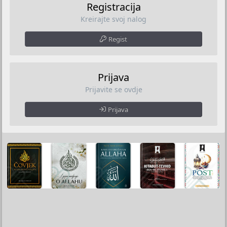
Registracija
Kreirajte svoj nalog
Regist
Prijava
Prijavite se ovdje
Prijava