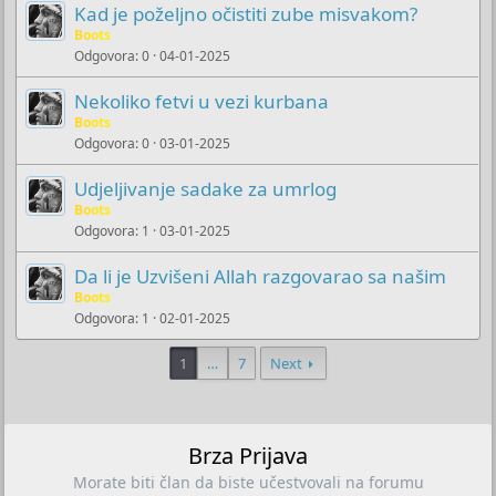
Kad je poželjno očistiti zube misvakom?
Boots
Odgovora
0
04-01-2025
Nekoliko fetvi u vezi kurbana
Boots
Odgovora
0
03-01-2025
Udjeljivanje sadake za umrlog
Boots
Odgovora
1
03-01-2025
Da li je Uzvišeni Allah razgovarao sa našim
Boots
Odgovora
1
02-01-2025
1
…
7
Next
Brza Prijava
Morate biti član da biste učestvovali na forumu