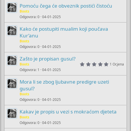
Pomoću čega će obveznik postići čistoću
Boots
Odgovora
0
04-01-2025
Kako će postupiti mualim koji poučava
Kur’anu
Boots
Odgovora
0
04-01-2025
Zašto je propisan gusul?
5
Boots
1 Ocjena
.
Odgovora
1
04-01-2025
0
0
s
Mora li se zbog ljubavne predigre uzeti
t
gusul?
a
r
Boots
(
Odgovora
0
04-01-2025
s
)
Kakav je propis u vezi s mokraćom djeteta
Boots
Odgovora
0
04-01-2025