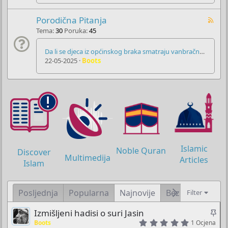
Porodična Pitanja
Tema
30
Poruka
45
Da li se djeca iz općinskog braka smatraju vanbračnom?
22-05-2025
Boots
Islamic
Noble Quran
Discover
Multimedija
Articles
Islam
Posljednja
Popularna
Najnovije
Bez odgovora
Filter
Z
Izmišljeni hadisi o suri Jasin
5
a
Boots
1 Ocjena