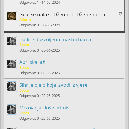
.
Odgovora
1
14-07-2024
l
0
0
i
s
Z
Gdje se nalaze Džennet i Džehennem
j
t
a
Admin
a
e
r
Odgovora
0
30-03-2024
l
p
(
i
s
i
)
Da li je dozvoljena masturbacija
j
t
Boots
e
e
Odgovora
0
08-06-2025
p
m
i
u
Aprilska laž
t
Boots
e
Odgovora
0
08-06-2025
m
u
Sihr je djelo koje izvodi iz vjere
Boots
Odgovora
0
23-05-2025
Mrzovolja i loše primisli
Boots
Odgovora
0
22-05-2025