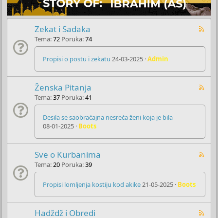
Zekat i Sadaka
Tema
72
Poruka
74
Propisi o postu i zekatu
24-03-2025
Admin
Ženska Pitanja
Tema
37
Poruka
41
Desila se saobraćajna nesreća ženi koja je bila
08-01-2025
Boots
Sve o Kurbanima
Tema
20
Poruka
39
Propisi lomljenja kostiju kod akike
21-05-2025
Boots
Hadždž i Obredi