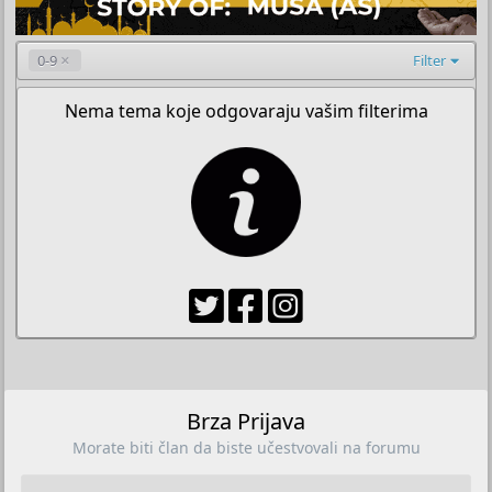
0-9
Filter
Nema tema koje odgovaraju vašim filterima
Brza Prijava
Morate biti član da biste učestvovali na forumu