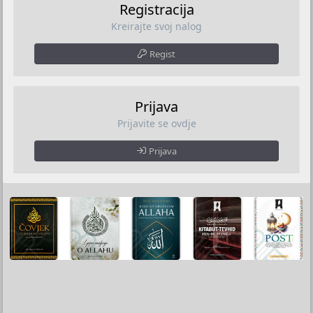
Registracija
Kreirajte svoj nalog
Regist
Prijava
Prijavite se ovdje
Prijava