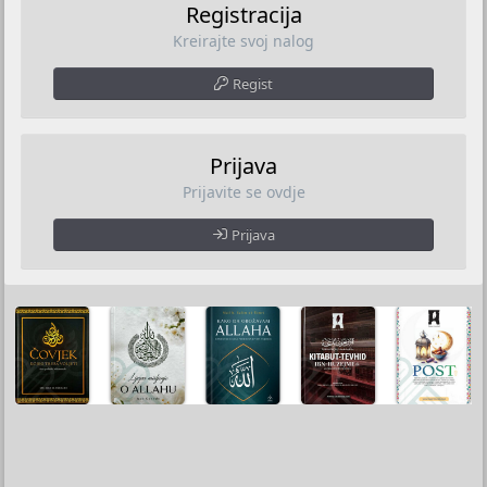
Registracija
Kreirajte svoj nalog
Regist
Prijava
Prijavite se ovdje
Prijava