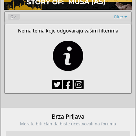
G
Filter
Nema tema koje odgovaraju vašim filterima
Brza Prijava
Morate biti član da biste učestvovali na forumu