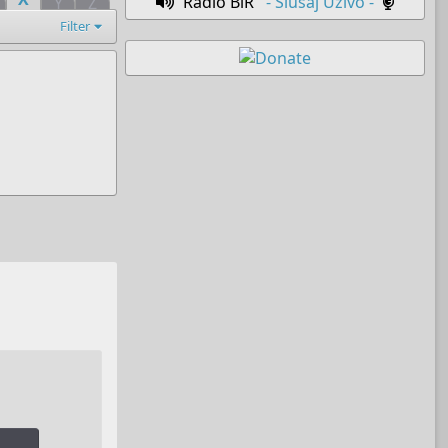
Radio BiR
- Slušaj Uživo -
Y
Z
Filter