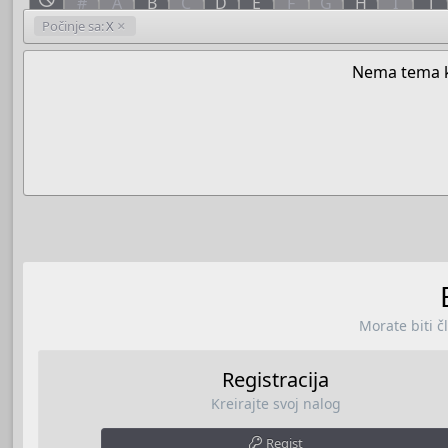
#
A
B
C
D
E
F
G
H
I
J
Počinje sa:
X
Nema tema k
Morate biti č
Registracija
Kreirajte svoj nalog
Regist