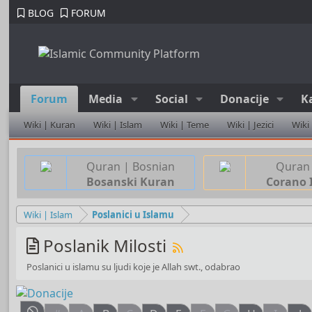
BLOG
FORUM
Forum
Media
Social
Donacije
K
Wiki | Kuran
Wiki | Islam
Wiki | Teme
Wiki | Jezici
Wiki
Quran | Bosnian
Quran 
Bosanski Kuran
Corano 
Wiki | Islam
Poslanici u Islamu
Poslanik Milosti
Poslanici u islamu su ljudi koje je Allah swt., odabrao