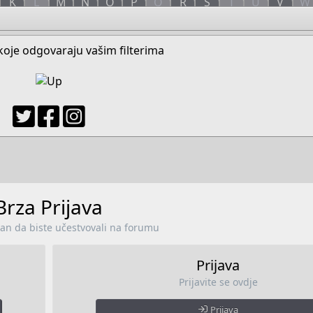
K
L
M
N
O
P
Q
R
S
T
U
V
W
oje odgovaraju vašim filterima
Brza Prijava
lan da biste učestvovali na forumu
Prijava
Prijavite se ovdje
Prijava