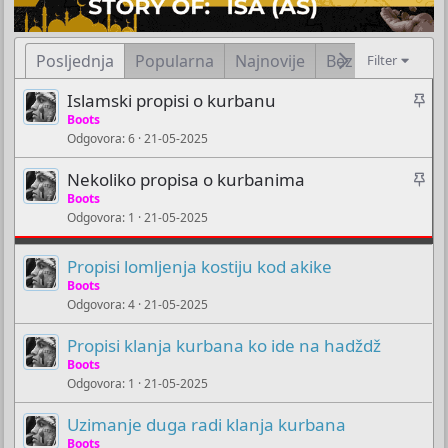
Posljednja
Popularna
Najnovije
Bez odgovora
Filter
Z
Islamski propisi o kurbanu
a
Boots
Odgovora
6
21-05-2025
l
i
Z
Nekoliko propisa o kurbanima
j
a
Boots
e
Odgovora
1
21-05-2025
l
p
i
i
Propisi lomljenja kostiju kod akike
j
t
Boots
e
e
Odgovora
4
21-05-2025
p
m
i
u
Propisi klanja kurbana ko ide na hadždž
t
Boots
e
Odgovora
1
21-05-2025
m
u
Uzimanje duga radi klanja kurbana
Boots