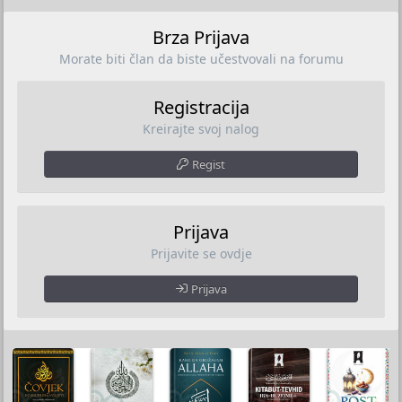
Brza Prijava
Morate biti član da biste učestvovali na forumu
Registracija
Kreirajte svoj nalog
Regist
Prijava
Prijavite se ovdje
Prijava