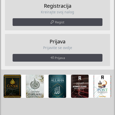
Registracija
Kreirajte svoj nalog
Regist
Prijava
Prijavite se ovdje
Prijava