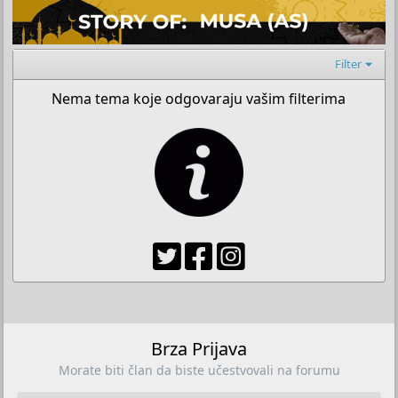
Filter
Nema tema koje odgovaraju vašim filterima
Brza Prijava
Morate biti član da biste učestvovali na forumu