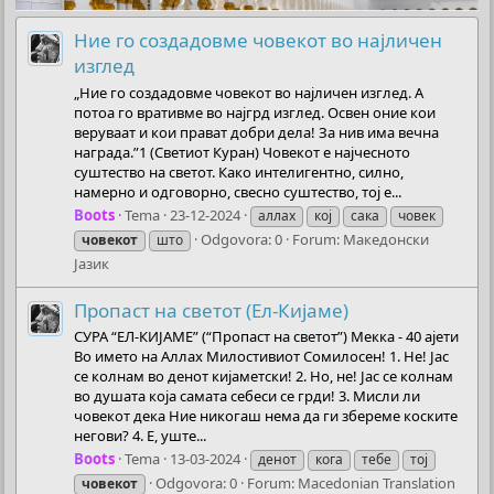
Ние го создадовме човекот во најличен
изглед
„Ние го создадовме човекот во најличен изглед. А
потоа го вративме во најгрд изглед. Освен оние кои
веруваат и кои прават добри дела! За нив има вечна
награда.”1 (Светиот Куран) Човекот е најчесното
суштество на светот. Како интелигентно, силно,
намерно и одговорно, свесно суштество, тој е...
Boots
Tema
23-12-2024
аллах
кој
сака
човек
Odgovora: 0
Forum:
Македонски
човекот
што
Jазик
Пропаст на светот (Ел-Кијаме)
СУРА “ЕЛ-КИЈАМЕ” (“Пропаст на светот”) Мекка - 40 ајети
Во името на Аллах Милостивиот Сомилосен! 1. Не! Јас
се колнам во денот кијаметски! 2. Но, не! Јас се колнам
во душата која самата себеси се грди! 3. Мисли ли
човекот дека Ние никогаш нема да ги збереме коските
негови? 4. Е, уште...
Boots
Tema
13-03-2024
денот
кога
тебе
тој
Odgovora: 0
Forum:
Macedonian Translation
човекот