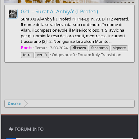
021 – Surat Al-Anbiyâ’ (I Profeti)
Sura XXI Al-Anbiyâ’ I Profeti [1] Pre-Eg. n. 73. Di 112 versetti.
Il nome della sura deriva dal suo contenuto. In nome di
Allah, il Compassionevole, il Misericordioso. 1. Si avvicina
per gli uomini la resa dei loro conti, mentre essi incuranti
trascurano [2] . 2. Non giunse loro alcun Monito...
Boots
Tema
17-03-2024
dissero
facemmo
signore
Odgovora: 0
Forum:
Italy Translation
terra
verità
Oznake
FORUM INFO