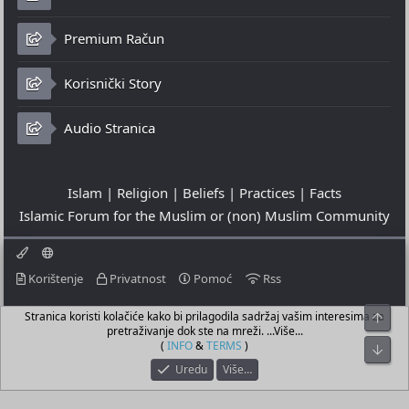
Premium Račun
Korisnički Story
Audio Stranica
Islam | Religion | Beliefs | Practices | Facts
Islamic Forum for the Muslim or (non) Muslim Community
Korištenje
Privatnost
Pomoć
Rss
Stranica koristi kolačiće kako bi prilagodila sadržaj vašim interesima za
Top
© 2023 - 08-08-2026
pretraživanje dok ste na mreži. ...Više...
© Islamic Community Platform ®
(
INFO
&
TERMS
)
Bot
Uredu
Više…