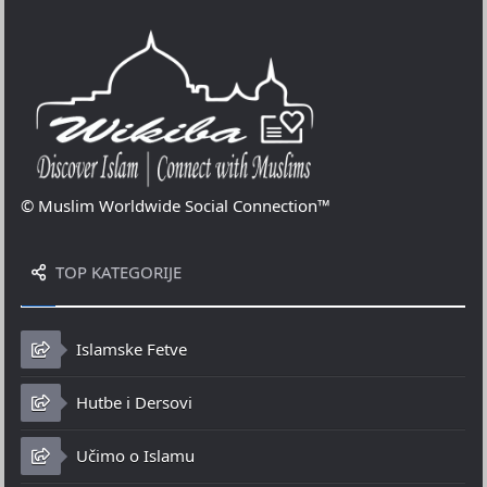
© Muslim Worldwide Social Connection™
TOP KATEGORIJE
Islamske Fetve
Hutbe i Dersovi
Učimo o Islamu