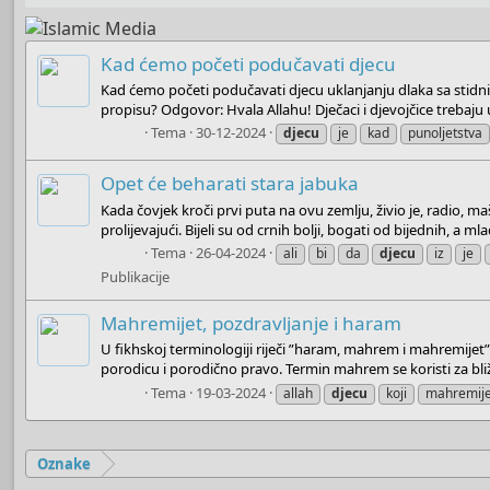
Kad ćemo početi podučavati djecu
Kad ćemo početi podučavati djecu uklanjanju dlaka sa stidn
propisu? Odgovor: Hvala Allahu! Dječaci i djevojčice trebaju 
Boots
Tema
30-12-2024
djecu
je
kad
punoljetstva
Opet će beharati stara jabuka
Kada čovjek kroči prvi puta na ovu zemlju, živio je, radio, maš
prolijevajući. Bijeli su od crnih bolji, bogati od bijednih, a mla
Boots
Tema
26-04-2024
ali
bi
da
djecu
iz
je
Publikacije
Mahremijet, pozdravljanje i haram
U fikhskoj terminologiji riječi ”haram, mahrem i mahremijet
porodicu i porodično pravo. Termin mahrem se koristi za bli
Boots
Tema
19-03-2024
allah
djecu
koji
mahremije
Oznake