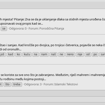
ih mjesta? Pitanje: Zna se da je uklanjanje dlaka sa stidnih mjesta urođen
upoznavati ovaj propis kad se...
Odgovora: 0
Forum:
Porodična Pitanja
se
tao i sanjao. Kad kročiše po dvojica, po trojica i četverica, pojaviše se neka 
di od oronulih...
još
kad
ko
kuću
na
nam
naš
ne
neno
nije
od
po
sa
” se koriste za sve ono što je zabranjeno. Međutim, riječi mahrem i mahremi
žu rodbinu među kojima postoji...
Odgovora: 3
Forum:
Islamski Tekstovi
t
što
treba