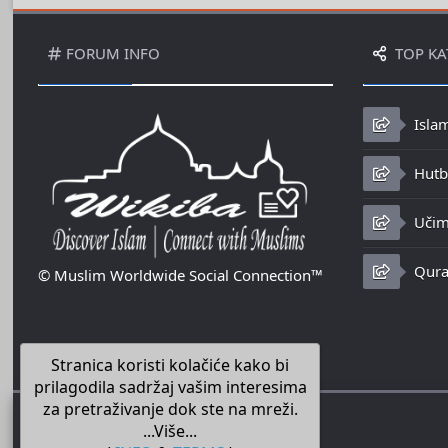
FORUM INFO
TOP KA
Isla
Hutbe
Učim
Qura
© Muslim Worldwide Social Connection™
Stranica koristi kolačiće kako bi
prilagodila sadržaj vašim interesima
za pretraživanje dok ste na mreži.
...Više...