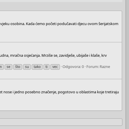
a čovjeku osobina. Kada ćemo početi podučavati djecu ovom šerijatskom
čudna, mračna osjećanja. Mrziše se, zavidješe, ubijaše i klaše, krv
Odgovora: 0
Forum:
Razne
m
se
što
su
tako
ti
vec
jet nose i jedno posebno značenje, pogotovo u oblastima koje tretiraju