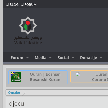
BLOG
FORUM
Forum
Media
Social
Donacije
Quran | Bosnian
Quran 
Bosanski Kuran
Corano 
Oznake
djecu