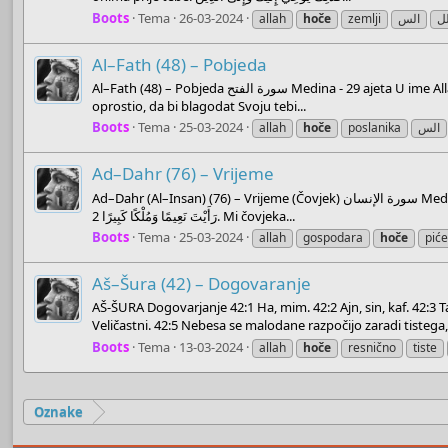
Boots
Tema
26-03-2024
allah
hoče
zemlji
الس
ل
Al–Fath (48) – Pobjeda
Al–Fath (48) – Pobjeda سورة الفتح Medina - 29 ajeta U ime Allaha, Milostivog, Samilosnog ( بِسْمِ اللّهِ الرَّحْمـَنِ الرَّحِيمِ ) 1. Mi ćemo ti dati sigurnu pobjedu إِنَّا فَتَحْنَا لَكَ فَتْحًا مُّبِينًا 2. da bi ti Allah ranije i kasnije krivice
oprostio, da bi blagodat Svoju tebi...
Boots
Tema
25-03-2024
allah
hoče
poslanika
الس
Ad–Dahr (76) – Vrijeme
Ad–Dahr (Al–Insan) (76) – Vrijeme (Čovjek) سورة الإنسان Medina - 31 ajet U ime Allaha, Milostivog, Samilosnog ( بِسْمِ اللّهِ الرَّحْمـَنِ الرَّحِيمِ ) 1. Zar je to davno bilo kad čovjek nije bio pomena vrijedan? وَإِذَا رَأَيْتَ ثَمَّ
رَأَيْتَ نَعِيمًا وَمُلْكًا كَبِيرًا 2. Mi čovjeka...
Boots
Tema
25-03-2024
allah
gospodara
hoče
pić
Aš–Šura (42) – Dogovaranje
AŠ-ŠURA Dogovarjanje 42:1 Ha, mim. 42:2 Ajn, sin, kaf. 42:3 Ta
Veličastni. 42:5 Nebesa se malodane razpočijo zaradi tistega, k
Boots
Tema
13-03-2024
allah
hoče
resnično
tiste
Oznake