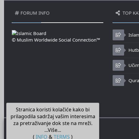
FORUM INFO
TOP KA
Isla
© Muslim Worldwide Social Connection™
Hutbe
Učim
Qura
Stranica koristi kolačiće kako bi
prilagodila sadržaj vašim interesima
za pretraživanje dok ste na mreži.
...Više...
(
INFO
&
TERMS
)