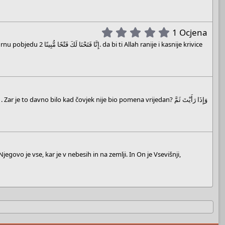
5
1 Ocjena
.
0
0
s
t
a
r
(
s
)
egovo je vse, kar je v nebesih in na zemlji. In On je Vsevišnji,