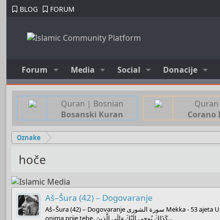
BLOG
FORUM
Forum
Media
Social
Donacije
Quran | Bosnian
Quran 
Bosanski Kuran
Corano 
Oznake
hoče
Aš–Šura (42) – Dogovaranje
Aš–Šura (42) – Dogovaranje سورة الشورى Mekka - 53 ajeta U ime Allaha, Milostivog, Samilosnog ( بِسْمِ اللّهِ الرَّحْمـَنِ الرَّحِيمِ ) 1. Ha-mim حم 2. Ajin-sin-kaf. عسق 3. Eto tako Allah Silni i Mudri objavljuje tebi, kao i
onima prije tebe. كَذَلِكَ يُوحِي إِلَيْكَ وَإِلَى الَّذِينَ...