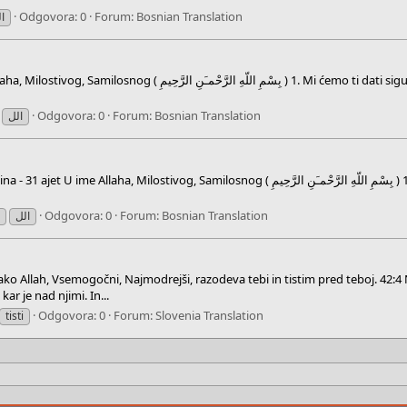
Odgovora: 0
Forum:
Bosnian Translation
ال
Odgovora: 0
Forum:
Bosnian Translation
الل
Odgovora: 0
Forum:
Bosnian Translation
e
الل
ko Allah, Vsemogočni, Najmodrejši, razodeva tebi in tistim pred teboj. 42:4 Nj
ar je nad njimi. In...
Odgovora: 0
Forum:
Slovenia Translation
tisti