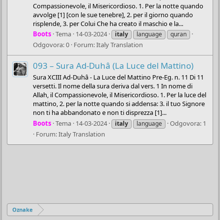
Compassionevole, il Misericordioso. 1. Per la notte quando
avvolge [1] [con le sue tenebre], 2. per il giorno quando
risplende, 3. per Colui Che ha creato il maschio e la...
Boots
Tema
14-03-2024
italy
language
quran
Odgovora: 0
Forum:
Italy Translation
093 – Sura Ad-Duhâ (La Luce del Mattino)
Sura XCIII Ad-Duhâ - La Luce del Mattino Pre-Eg. n. 11 Di 11
versetti. Il nome della sura deriva dal vers. 1 In nome di
Allah, il Compassionevole, il Misericordioso. 1. Per la luce del
mattino, 2. per la notte quando si addensa: 3. il tuo Signore
non ti ha abbandonato e non ti disprezza [1]...
Boots
Tema
14-03-2024
Odgovora: 1
italy
language
Forum:
Italy Translation
Oznake