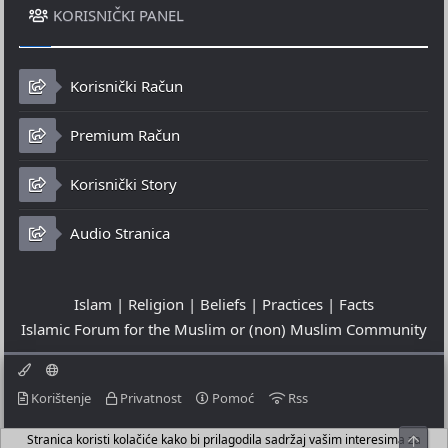
KORISNIČKI PANEL
Korisnički Račun
Premium Račun
Korisnički Story
Audio Stranica
Islam | Religion | Beliefs | Practices | Facts
Islamic Forum for the Muslim or (non) Muslim Community
Korištenje
Privatnost
Pomoć
Rss
Stranica koristi kolačiće kako bi prilagodila sadržaj vašim interesima za
Top