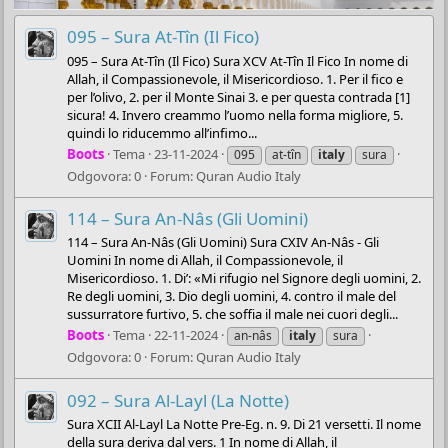
095 – Sura At-Tîn (Il Fico)
095 – Sura At-Tîn (Il Fico) Sura XCV At-Tîn Il Fico In nome di
Allah, il Compassionevole, il Misericordioso. 1. Per il fico e
per l’olivo, 2. per il Monte Sinai 3. e per questa contrada [1]
sicura! 4. Invero creammo l’uomo nella forma migliore, 5.
quindi lo riducemmo all’infimo...
Boots
Tema
23-11-2024
095
at-tîn
italy
sura
Odgovora: 0
Forum:
Quran Audio Italy
114 – Sura An-Nâs (Gli Uomini)
114 – Sura An-Nâs (Gli Uomini) Sura CXIV An-Nâs - Gli
Uomini In nome di Allah, il Compassionevole, il
Misericordioso. 1. Di’: «Mi rifugio nel Signore degli uomini, 2.
Re degli uomini, 3. Dio degli uomini, 4. contro il male del
sussurratore furtivo, 5. che soffia il male nei cuori degli...
Boots
Tema
22-11-2024
an-nâs
italy
sura
Odgovora: 0
Forum:
Quran Audio Italy
092 – Sura Al-Layl (La Notte)
Sura XCII Al-Layl La Notte Pre-Eg. n. 9. Di 21 versetti. Il nome
della sura deriva dal vers. 1 In nome di Allah, il