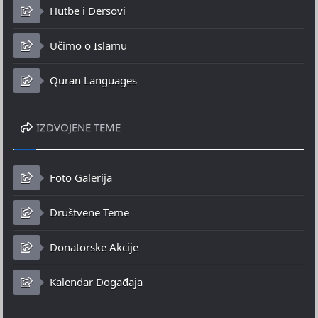
Hutbe i Dersovi
Učimo o Islamu
Quran Languages
IZDVOJENE TEME
Foto Galerija
Društvene Teme
Donatorske Akcije
Kalendar Događaja