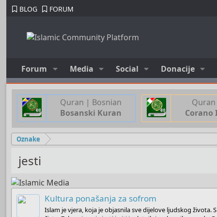
BLOG
FORUM
Forum
Media
Social
Donacije
Quran | Bosnian
Quran 
Bosanski Kuran
Corano 
Oznake
jesti
Kultura ponašanja za sofrom
Islam je vjera, koja je objasnila sve dijelove ljudskog život