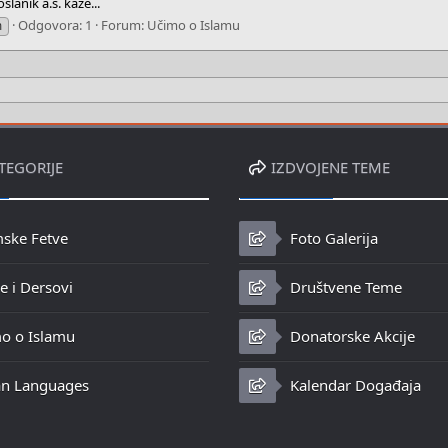
slanik a.s. kaže...
Odgovora: 1
Forum:
Učimo o Islamu
m
TEGORIJE
IZDVOJENE TEME
mske Fetve
Foto Galerija
 i Dersovi
Društvene Teme
o o Islamu
Donatorske Akcije
n Languages
Kalendar Događaja