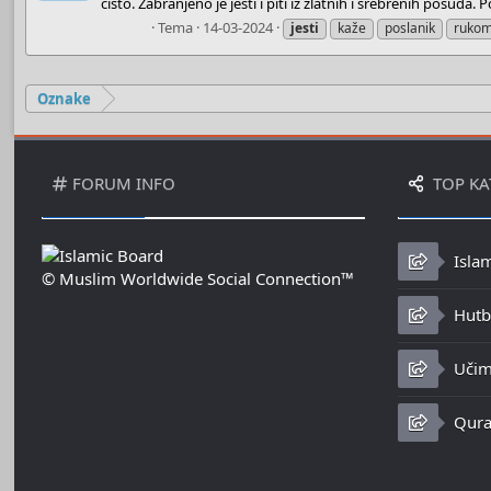
čisto. Zabranjeno je jesti i piti iz zlatnih i srebrenih posuda. Po
Admin
Tema
14-03-2024
jesti
kaže
poslanik
ruko
Oznake
FORUM INFO
TOP KA
Isla
© Muslim Worldwide Social Connection™
Hutbe
Učim
Qura