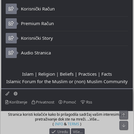
Korisnički Račun
Premium Račun
Korisnički Story
Audio Stranica
Islam | Religion | Beliefs | Practices | Facts
Islamic Forum for the Muslim or (non) Muslim Community
Korištenje
Privatnost
Pomoć
Rss
Stranica koristi kolačiće kako bi prilagodila sadržaj vašim interesima za
Top
© 2023 - 08-08-2026
pretraživanje dok ste na mreži. ...Više...
© Islamic Community Platform ®
(
INFO
&
TERMS
)
Bot
Uredu
Više…