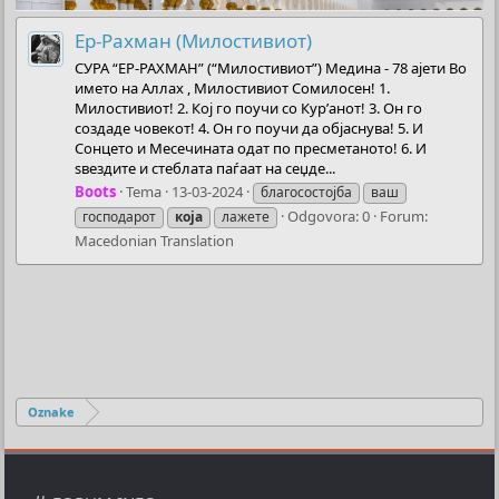
Ер-Рахман (Милостивиот)
СУРА “ЕР-РАХМАН” (“Милостивиот”) Медина - 78 ајети Во
името на Аллах , Милостивиот Сомилосен! 1.
Милостивиот! 2. Кој го поучи со Кур’анот! 3. Он го
создаде човекот! 4. Он го поучи да објаснува! 5. И
Сонцето и Месечината одат по пресметаното! 6. И
ѕвездите и стеблата паѓаат на сеџде...
Boots
Tema
13-03-2024
благосостојба
ваш
Odgovora: 0
Forum:
господарот
која
лажете
Macedonian Translation
Oznake