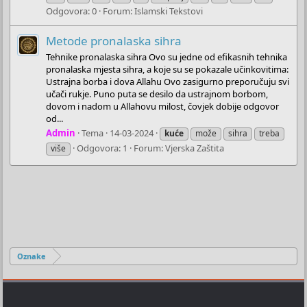
Odgovora: 0
Forum:
Islamski Tekstovi
Metode pronalaska sihra
Tehnike pronalaska sihra Ovo su jedne od efikasnih tehnika
pronalaska mjesta sihra, a koje su se pokazale učinkovitima:
Ustrajna borba i dova Allahu Ovo zasigurno preporučuju svi
učači rukje. Puno puta se desilo da ustrajnom borbom,
dovom i nadom u Allahovu milost, čovjek dobije odgovor
od...
Admin
Tema
14-03-2024
kuće
može
sihra
treba
Odgovora: 1
Forum:
Vjerska Zaštita
više
Oznake