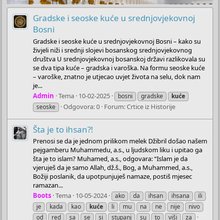
Gradske i seoske kuće u srednjovjekovnoj
Bosni
Gradske i seoske kuće u srednjovjekovnoj Bosni – kako su
živjeli niži i srednji slojevi bosanskog srednjovjekovnog
društva U srednjovjekovnoj bosanskoj državi razlikovala su
se dva tipa kuće – gradska i varoška. Na formu seoske kuće
– varoške, znatno je utjecao uvjet života na selu, dok nam
je...
Admin
Tema
10-02-2025
bosni
gradske
kuće
Odgovora: 0
Forum:
Crtice iz Historije
seoske
Šta je to ihsan?!
Prenosi se da je jednom prilikom melek Džibril došao našem
pejgamberu Muhammedu, a.s., u ljudskom liku i upitao ga
šta je to islam? Muhamed, a.s., odgovara: “Islam je da
vjeruješ da je samo Allah, dž.š., Bog, a Muhammed, a.s.,
Božiji poslanik, da upotpunjuješ namaze, postiš mjesec
ramazan...
Boots
Tema
10-05-2024
ako
da
ihsan
ihsana
ili
je
kada
kao
kuće
li
mu
na
ne
nije
nivo
od
red
sa
se
si
stupanj
su
to
viši
za