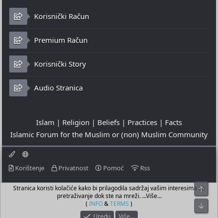
Korisnički Račun
Premium Račun
Korisnički Story
Audio Stranica
Islam | Religion | Beliefs | Practices | Facts
Islamic Forum for the Muslim or (non) Muslim Community
Korištenje
Privatnost
Pomoć
Rss
Stranica koristi kolačiće kako bi prilagodila sadržaj vašim interesima za
Top
© 2023 - 09-08-2026
pretraživanje dok ste na mreži. ...Više...
© Islamic Community Platform ®
(
INFO
&
TERMS
)
Bot
Uredu
Više…