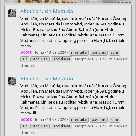
Abdullāh, sin Mesʽūda
ʽAbdullāh, sin Mesʽūda, čuveni tumač i učač Kur’ana Časnog
ʽAbdullāh, sin Mesʽūda i Umm ʽAbd, rođen je 594. godine u
Mekki. Poznat je kao Ebu Abdur-Rahmān (otac Abdur-
Rahmana). Čini se da su roditelji ‘Abdullāha, Mesʽūd i Umm
ʽAbd, inače pripadnici arapskog plemena Huzejl (هذيل), bili
robovi...
Boots
Tema
19-03-2024
mesʽūda
poslanik
sam
Odgovora: 2
Forum:
Velikani
sin
ʽabdullāh
ʽabdullāha
Ummeta
Abdullāh, sin Mesʽūda
ʽAbdullāh, sin Mesʽūda, čuveni tumač i učač Kur’ana Časnog
ʽAbdullāh, sin Mesʽūda i Umm ʽAbd, rođen je 594. godine u
Mekki. Poznat je kao Ebu Abdur-Rahmān (otac Abdur-
Rahmana). Čini se da su roditelji ‘Abdullāha, Mesʽūd i Umm
ʽAbd, inače pripadnici arapskog plemena Huzejl (هذيل), bili
robovi ili...
Boots
Tema
19-03-2024
mesʽūda
poslanik
sam
Odgovora: 2
Forum:
Velikani
sin
ʽabdullāh
ʽabdullāha
Ummeta