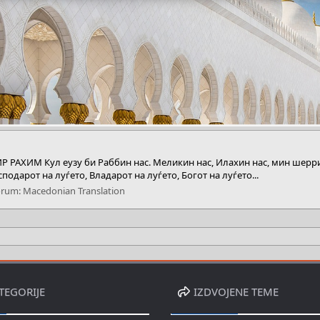
АХИМ Кул еузу би Раббин нас. Меликин нас, Илахин нас, мин шеррил 
подарот на луѓето, Владарот на луѓето, Богот на луѓето...
orum:
Macedonian Translation
TEGORIJE
IZDVOJENE TEME