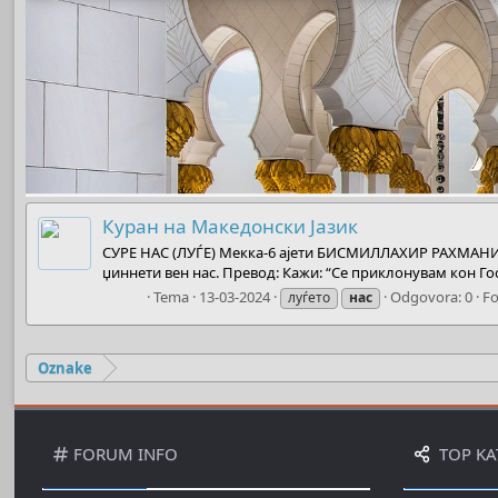
Куран на Македонски Јазик
СУРЕ НАС (ЛУЃЕ) Мекка-6 ајети БИСМИЛЛАХИР РАХМАНИР Р
џиннети вен нас. Превод: Кажи: “Се приклонувам кон Гос
Boots
Tema
13-03-2024
Odgovora: 0
F
луѓето
нас
Oznake
FORUM INFO
TOP KA