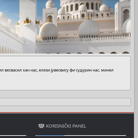
весвасил хан нас, елези јувесвису фи судурин нас. минел
KORISNIČKI PANEL