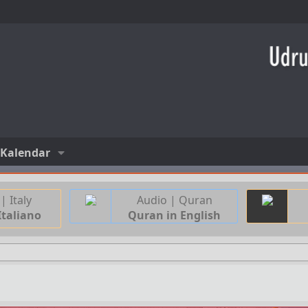
Kalendar
| Italy
Audio | Quran
Italiano
Quran in English