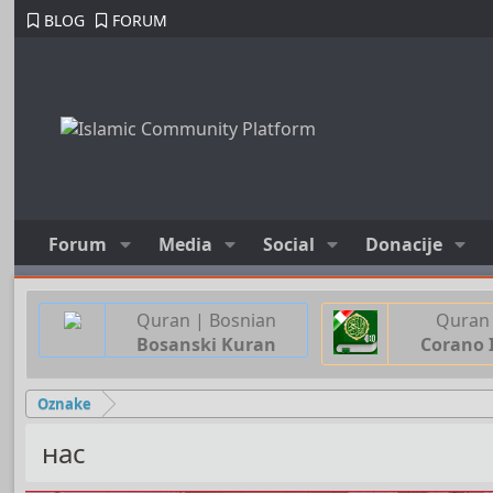
BLOG
FORUM
Forum
Media
Social
Donacije
Quran | Bosnian
Quran 
Bosanski Kuran
Corano 
Oznake
нас