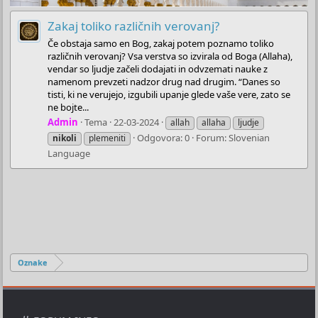
Zakaj toliko različnih verovanj?
Če obstaja samo en Bog, zakaj potem poznamo toliko
različnih verovanj? Vsa verstva so izvirala od Boga (Allaha),
vendar so ljudje začeli dodajati in odvzemati nauke z
namenom prevzeti nadzor drug nad drugim. “Danes so
tisti, ki ne verujejo, izgubili upanje glede vaše vere, zato se
ne bojte...
Admin
Tema
22-03-2024
allah
allaha
ljudje
Odgovora: 0
Forum:
Slovenian
nikoli
plemeniti
Language
Oznake