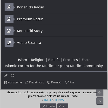
Korisnički Račun
Premium Račun
Korisnički Story
Audio Stranica
Islam | Religion | Beliefs | Practices | Facts
Islamic Forum for the Muslim or (non) Muslim Community
Korištenje
Privatnost
Pomoć
Rss
Stranica koristi kolačiće kako bi prilagodila sadržaj vašim interesima za
Top
© 2023 - 07-08-2026
pretraživanje dok ste na mreži. ...Više...
© Islamic Community Platform ®
(
INFO
&
TERMS
)
Bot
Uredu
Više…