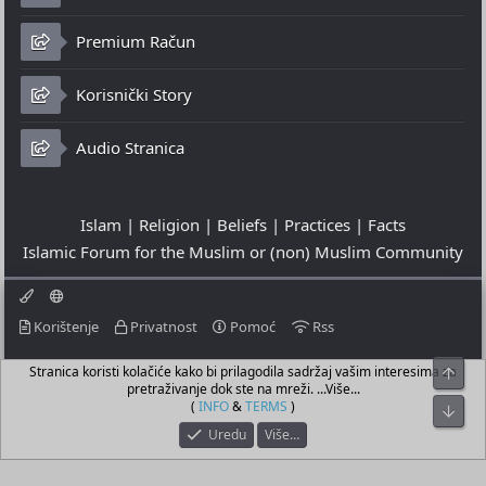
Premium Račun
Korisnički Story
Audio Stranica
Islam | Religion | Beliefs | Practices | Facts
Islamic Forum for the Muslim or (non) Muslim Community
Korištenje
Privatnost
Pomoć
Rss
Stranica koristi kolačiće kako bi prilagodila sadržaj vašim interesima za
Top
© 2023 - 07-08-2026
pretraživanje dok ste na mreži. ...Više...
© Islamic Community Platform ®
(
INFO
&
TERMS
)
Bot
Uredu
Više…