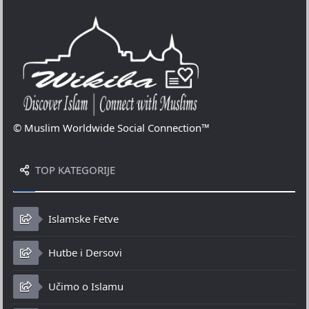
© Muslim Worldwide Social Connection™
TOP KATEGORIJE
Islamske Fetve
Hutbe i Dersovi
Učimo o Islamu