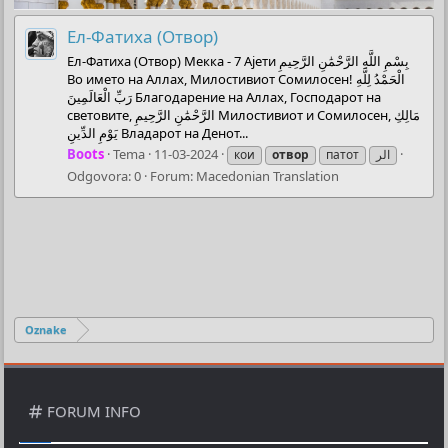
Ел-Фатиха (Отвор)
Ел-Фатиха (Отвор) Мекка - 7 Ајети بِسْمِ اللَّهِ الرَّحْمَٰنِ الرَّحِيمِ
Во името на Аллах, Милостивиот Сомилосен! الْحَمْدُ لِلَّهِ
رَبِّ الْعَالَمِينَ Благодарение на Аллах, Господарот на
световите, الرَّحْمَٰنِ الرَّحِيمِ Милостивиот и Сомилосен, مَالِكِ
يَوْمِ الدِّينِ Владарот на Денот...
Boots
Tema
11-03-2024
кои
отвор
патот
الر
Odgovora: 0
Forum:
Macedonian Translation
Oznake
FORUM INFO