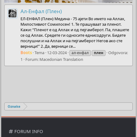
Ал-Енфал (Плен)
ЕЛ-ЕНФАЛ (Плен) Медина - 75 ајети Во името на Аллах,
Милостивиот Сомилосен! 1. Те прашуваат за пленот.
Кажи: “Пленот е од Аллах и од пејгамберот. Па, плашете
се од Аллах. Средете ги односите еднисодруги. Бидете
послушни и на Аллах и на пејгамберот Негов ако сте
верници!” 2. Да, верници се...
Boots
Tema
12-03-2024
Odgovora:
ал-енфал
плен
1
Forum:
Macedonian Translation
Oznake
FORUM INFO