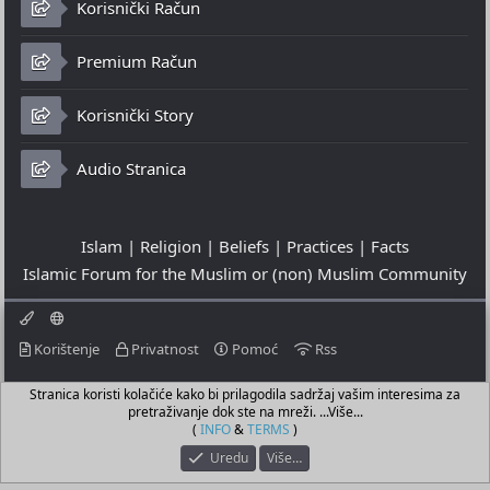
Korisnički Račun
Premium Račun
Korisnički Story
Audio Stranica
Islam | Religion | Beliefs | Practices | Facts
Islamic Forum for the Muslim or (non) Muslim Community
Korištenje
Privatnost
Pomoć
Rss
Stranica koristi kolačiće kako bi prilagodila sadržaj vašim interesima za
© 2023 - 07-08-2026
pretraživanje dok ste na mreži. ...Više...
© Islamic Community Platform ®
(
INFO
&
TERMS
)
Uredu
Više…