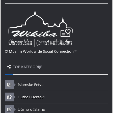
© Muslim Worldwide Social Connection™
TOP KATEGORIJE
Islamske Fetve
Hutbe i Dersovi
Učimo o Islamu