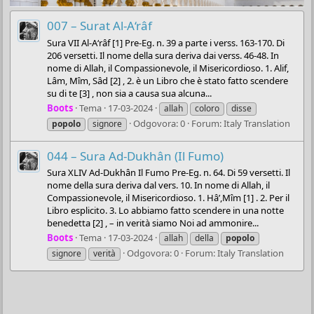
007 – Surat Al-A‘râf
Sura VII Al-A‘râf [1] Pre-Eg. n. 39 a parte i verss. 163-170. Di
206 versetti. Il nome della sura deriva dai verss. 46-48. In
nome di Allah, il Compassionevole, il Misericordioso. 1. Alif,
Lâm, Mîm, Sâd [2] , 2. è un Libro che è stato fatto scendere
su di te [3] , non sia a causa sua alcuna...
Boots
Tema
17-03-2024
allah
coloro
disse
Odgovora: 0
Forum:
Italy Translation
popolo
signore
044 – Sura Ad-Dukhân (Il Fumo)
Sura XLIV Ad-Dukhân Il Fumo Pre-Eg. n. 64. Di 59 versetti. Il
nome della sura deriva dal vers. 10. In nome di Allah, il
Compassionevole, il Misericordioso. 1. Hâ’,Mîm [1] . 2. Per il
Libro esplicito. 3. Lo abbiamo fatto scendere in una notte
benedetta [2] , – in verità siamo Noi ad ammonire...
Boots
Tema
17-03-2024
allah
della
popolo
Odgovora: 0
Forum:
Italy Translation
signore
verità