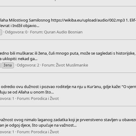
llaha Milostivog Samilosnog https://wikiba.eu/upload/audio/002.mp3 1. Elif–l
vrat i Indžil objavio...
Odgovora: 0
Forum:
Quran Audio Bosnian
a
edno bili muškarac ili žena, čuli mnogo puta, može se sagledati s historijske, p
a uklopiti: nekad ga...
Odgovora: 2
Forum:
Život Muslimanke
žena
odredio ovu dužnost i pozvao roditelje na nju u Kur’anu, gdje kaže: “O vjernici
uju se od Allaha u onom što...
ovora: 1
Forum:
Porodica i Život
ažnost ovog nimalo laganog zadatka koji je prvenstveno stavljen u obavezu 
n je odgoj djece, što upućuje na važnost...
ovora: 1
Forum:
Porodica i Život