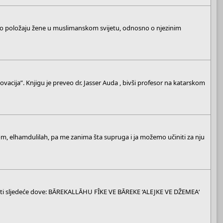
 o položaju žene u muslimanskom svijetu, odnosno o njezinim
acija”. Knjigu je preveo dr. Jasser Auda , bivši profesor na katarskom
kicom, elhamdulilah, pa me zanima šta supruga i ja možemo učiniti za nju
učiti sljedeće dove: BĀREKALLĀHU FÎKE VE BĀREKE ‘ALEJKE VE DŽEMEA‘