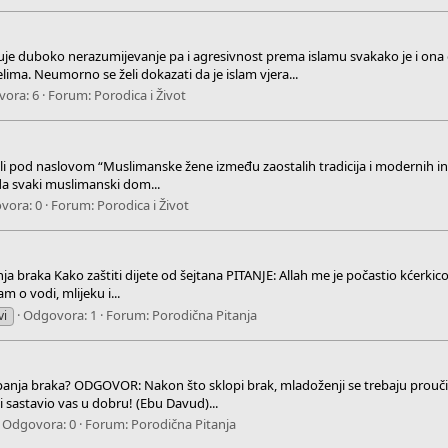
e duboko nerazumijevanje pa i agresivnost prema islamu svakako je i ona
ima. Neumorno se želi dokazati da je islam vjera...
ora: 6
Forum:
Porodica i Život
li pod naslovom “Muslimanske žene između zaostalih tradicija i modernih inov
 da svaki muslimanski dom...
vora: 0
Forum:
Porodica i Život
panja braka Kako zaštiti dijete od šejtana PITANJE: Allah me je počastio kćer
m o vodi, mlijeku i...
Odgovora: 1
Forum:
Porodična Pitanja
vi
klapanja braka? ODGOVOR: Nakon što sklopi brak, mladoženji se trebaju pro
 sastavio vas u dobru! (Ebu Davud)...
Odgovora: 0
Forum:
Porodična Pitanja