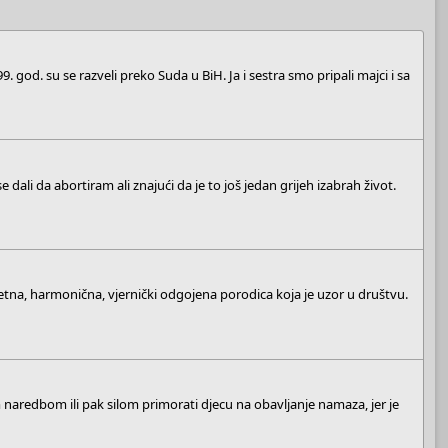
. god. su se razveli preko Suda u BiH. Ja i sestra smo pripali majci i sa
dali da abortiram ali znajući da je to još jedan grijeh izabrah život.
etna, harmonična, vjernički odgojena porodica koja je uzor u društvu.
 naredbom ili pak silom primorati djecu na obavljanje namaza, jer je