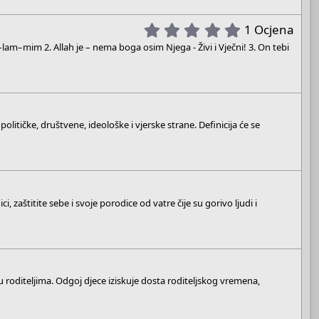
5
1 Ocjena
.
am–mim 2. Allah je – nema boga osim Njega - Živi i Vječni! 3. On tebi
0
0
s
t
a
olitičke, društvene, ideološke i vjerske strane. Definicija će se
r
(
s
)
, zaštitite sebe i svoje porodice od vatre čije su gorivo ljudi i
roditeljima. Odgoj djece iziskuje dosta roditeljskog vremena,