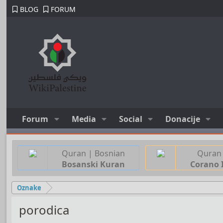
BLOG
FORUM
Forum
Media
Social
Donacije
Quran | Bosnian
Quran 
Bosanski Kuran
Corano 
Oznake
porodica