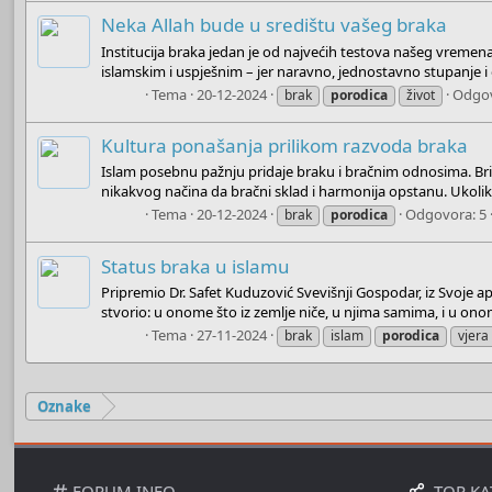
Neka Allah bude u središtu vašeg braka
Institucija braka jedan je od najvećih testova našeg vremena
islamskim i uspješnim – jer naravno, jednostavno stupanje i 
Boots
Tema
20-12-2024
Odgov
brak
porodica
život
Kultura ponašanja prilikom razvoda braka
Islam posebnu pažnju pridaje braku i bračnim odnosima. Bri
nikakvog načina da bračni sklad i harmonija opstanu. Ukolik
Boots
Tema
20-12-2024
Odgovora: 5
brak
porodica
Status braka u islamu
Pripremio Dr. Safet Kuduzović Svevišnji Gospodar, iz Svoje ap
stvorio: u onome što iz zemlje niče, u njima samima, i u onom
Boots
Tema
27-11-2024
brak
islam
porodica
vjera
Oznake
FORUM INFO
TOP KA