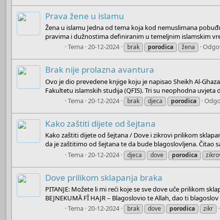
Prava žene u islamu
Žena u islamu Jedna od tema koja kod nemuslimana pobuđuj
pravima i dužnostima definiranim u temeljnim islamskim vrel
Boots
Tema
20-12-2024
Odgov
brak
porodica
žena
Brak nije prolazna avantura
Ovo je dio prevedene knjige koju je napisao Sheikh Al-Ghaza
Fakultetu islamskih studija (QFIS). Tri su neophodna uvjeta
Boots
Tema
20-12-2024
Odgo
brak
djeca
porodica
Kako zaštiti dijete od šejtana
Kako zaštiti dijete od šejtana / Dove i zikrovi prilikom skla
da je zaštitimo od šejtana te da bude blagoslovljena. Čitao sa
Boots
Tema
20-12-2024
djeca
dove
porodica
zikro
Dove prilikom sklapanja braka
PITANJE: Možete li mi reći koje se sve dove uče prilikom s
BEJNEKUMĀ FÎ HAJR – Blagoslovio te Allah, dao ti blagoslov i
Boots
Tema
20-12-2024
brak
dove
porodica
zikr