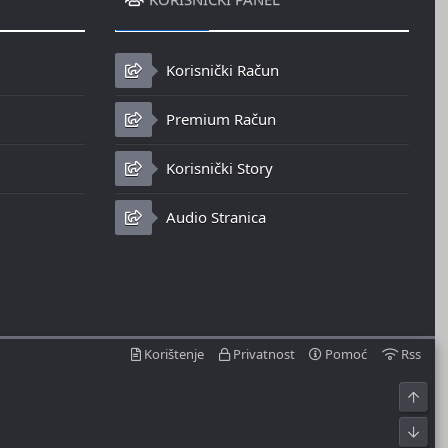
Korisnički Račun
Premium Račun
Korisnički Story
Audio Stranica
Korištenje
Privatnost
Pomoć
Rss
Top
Bot