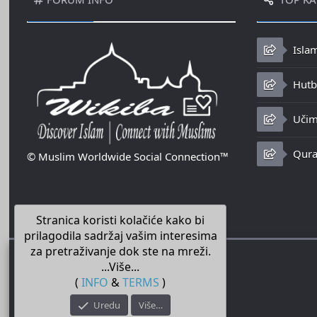
Isla
Hutbe
Učim
Qura
© Muslim Worldwide Social Connection™
Stranica koristi kolačiće kako bi
prilagodila sadržaj vašim interesima
za pretraživanje dok ste na mreži.
...Više...
(
INFO
&
TERMS
)
Uredu
Više…