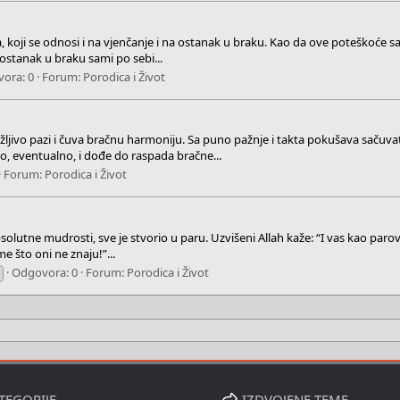
, koji se odnosi i na vjenčanje i na ostanak u braku. Kao da ove poteškoće s
ostanak u braku sami po sebi...
ora: 0
Forum:
Porodica i Život
žljivo pazi i čuva bračnu harmoniju. Sa puno pažnje i takta pokušava sačuv
o, eventualno, i dođe do raspada bračne...
Forum:
Porodica i Život
solutne mudrosti, sve je stvorio u paru. Uzvišeni Allah kaže: “I vas kao parov
e što oni ne znaju!”...
Odgovora: 0
Forum:
Porodica i Život
TEGORIJE
IZDVOJENE TEME