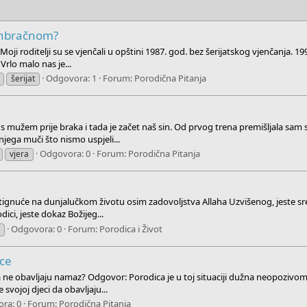
vanbračnom?
 roditelji su se vjenčali u opštini 1987. god. bez šerijatskog vjenčanja. 1999
rlo malo nas je...
Odgovora: 1
Forum:
Porodična Pitanja
šerijat
 mužem prije braka i tada je začet naš sin. Od prvog trena premišljala sam se 
jega muči što nismo uspjeli...
Odgovora: 0
Forum:
Porodična Pitanja
vjera
tignuće na dunjalučkom životu osim zadovoljstva Allaha Uzvišenog, jeste sr
ci, jeste dokaz Božijeg...
Odgovora: 0
Forum:
Porodica i Život
i
ece
a ne obavljaju namaz? Odgovor: Porodica je u toj situaciji dužna neopozivom
 svojoj djeci da obavljaju...
ra: 0
Forum:
Porodična Pitanja