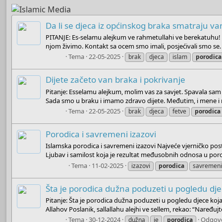
Da li se djeca iz općinskog braka smatraju 
PITANJE: Es-selamu alejkum ve rahmetullahi ve berekatuhu! Moji
njom živimo. Kontakt sa ocem smo imali, posjećivali smo se. V
Boots
Tema
22-05-2025
brak
djeca
islam
porodica
Dijete začeto van braka i pokrivanje
Pitanje: Esselamu alejkum, molim vas za savjet. Spavala sam s
Sada smo u braku i imamo zdravo dijete. Međutim, i mene i n
Boots
Tema
22-05-2025
brak
djeca
fetve
porodica
Porodica i savremeni izazovi
Islamska porodica i savremeni izazovi Najveće vjerničko pos
Ljubav i samilost koja je rezultat međusobnih odnosa u porodi
Admin
Tema
11-02-2025
izazovi
porodica
savremen
Šta je porodica dužna poduzeti u pogledu dj
Pitanje: Šta je porodica dužna poduzeti u pogledu djece koj
Allahov Poslanik, sallallahu alejhi ve sellem, rekao: “Naređujte
Boots
Tema
30-12-2024
Odgovo
dužna
je
porodica