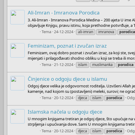
Ali-Imran - Imranova Porodica
3. Ali-Imran - Imranova Porodica Medina – 200 ajeta U ime A
objavljuje Knjigu, pravu istinu, koja prethodne potvrđuje, a Te
Boots
Tema
24-12-2024
ali-imran
imranova
porodic
Feminizam, poznat i zvučan izraz
Feminizam, ovaj dobro poznat i zvučan izraz, za koji ste, svej
mijenjati i prilagođavati shodno obliku u koji se treba ili mor
Boots
Tema
21-12-2024
islam
muslimanka
porodica
Činjenice o odgoju djece u islamu
Odgoj djece velika je odgovornost roditelja. Uzvišeni Allah je 
kamenje, nad kojom su (postavljeni) meleki, surovi; ne ograđ
Boots
Tema
20-12-2024
Odg
djeca
islam
porodica
Islamska načela u odgoju djece
U mnogim knjigama tretiran je odgoj djece, što upućuje na v
strpljenja i upućivanja dove. Sami U mnogim knjigama tretira
Boots
Tema
20-12-2024
Odg
djeca
islam
porodica