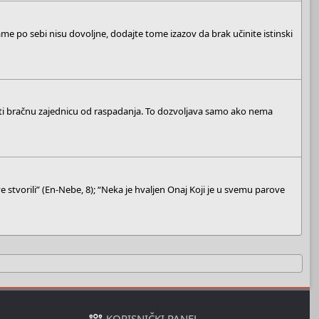
ame po sebi nisu dovoljne, dodajte tome izazov da brak učinite istinski
ati bračnu zajednicu od raspadanja. To dozvoljava samo ako nema
e stvorili” (En-Nebe, 8); “Neka je hvaljen Onaj Koji je u svemu parove
KORISNIČKI PANEL