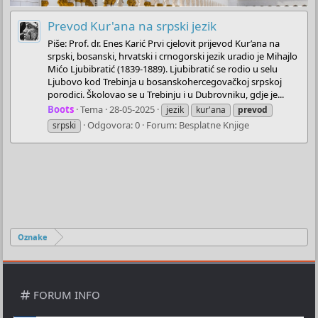
Prevod Kur'ana na srpski jezik
Piše: Prof. dr. Enes Karić Prvi cjelovit prijevod Kur’ana na
srpski, bosanski, hrvatski i crnogorski jezik uradio je Mihajlo
Mićo Ljubibratić (1839-1889). Ljubibratić se rodio u selu
Ljubovo kod Trebinja u bosanskohercegovačkoj srpskoj
porodici. Školovao se u Trebinju i u Dubrovniku, gdje je...
Boots
Tema
28-05-2025
jezik
kur'ana
prevod
Odgovora: 0
Forum:
Besplatne Knjige
srpski
Oznake
FORUM INFO