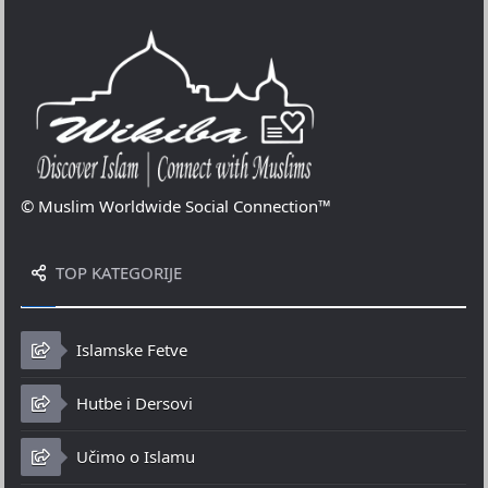
© Muslim Worldwide Social Connection™
TOP KATEGORIJE
Islamske Fetve
Hutbe i Dersovi
Učimo o Islamu