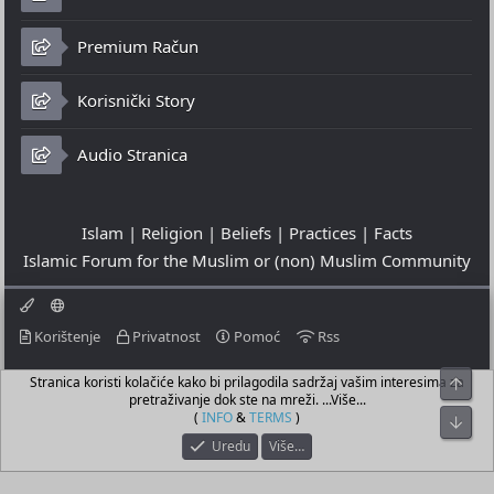
Premium Račun
Korisnički Story
Audio Stranica
Islam | Religion | Beliefs | Practices | Facts
Islamic Forum for the Muslim or (non) Muslim Community
Korištenje
Privatnost
Pomoć
Rss
Stranica koristi kolačiće kako bi prilagodila sadržaj vašim interesima za
Top
© 2023 - 10-08-2026
pretraživanje dok ste na mreži. ...Više...
© Islamic Community Platform ®
(
INFO
&
TERMS
)
Bot
Uredu
Više…