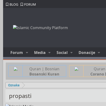
BLOG
FORUM
Forum
Media
Social
Donacije
Quran | Bosnian
Quran 
Bosanski Kuran
Corano 
Oznake
propasti