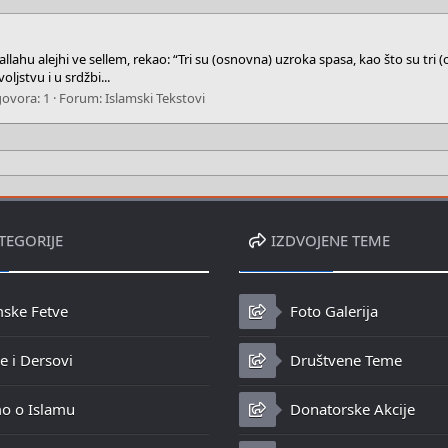
lallahu alejhi ve sellem, rekao: “Tri su (osnovna) uzroka spasa, kao što su tri
ljstvu i u srdžbi...
ovora: 1
Forum:
Islamski Tekstovi
TEGORIJE
IZDVOJENE TEME
mske Fetve
Foto Galerija
 i Dersovi
Društvene Teme
o o Islamu
Donatorske Akcije