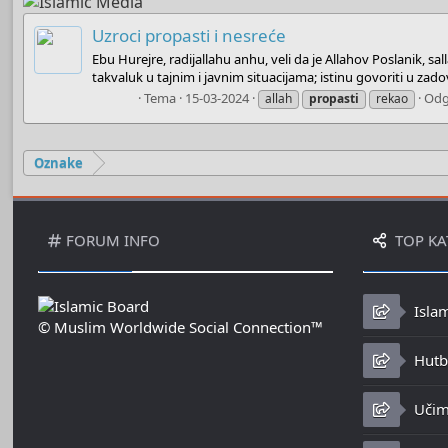
Uzroci propasti i nesreće
Ebu Hurejre, radijallahu anhu, veli da je Allahov Poslanik, sal
takvaluk u tajnim i javnim situacijama; istinu govoriti u zadovo
Admin
Tema
15-03-2024
Odg
allah
propasti
rekao
Oznake
FORUM INFO
TOP KA
Isla
© Muslim Worldwide Social Connection™
Hutbe
Učim