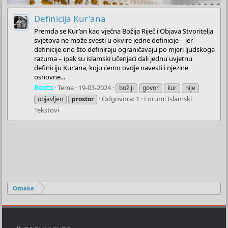
Definicija Kur'ana
Premda se Kur’an kao vječna Božija Riječ i Objava Stvoritelja
svjetova ne može svesti u okvire jedne definicije – jer
definicije ono što definiraju ograničavaju po mjeri ljudskoga
razuma – ipak su islamski učenjaci dali jednu uvjetnu
definiciju Kur’ana, koju ćemo ovdje navesti i njezine
osnovne...
Boots
Tema
19-03-2024
božiji
govor
kur
nije
Odgovora: 1
Forum:
Islamski
objavljen
prostor
Tekstovi
Oznake