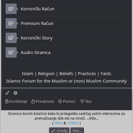
Korisnički Račun
Premium Račun
Korisnički Story
Audio Stranica
Islam | Religion | Beliefs | Practices | Facts
Islamic Forum for the Muslim or (non) Muslim Community
Korištenje
Privatnost
Pomoć
Rss
Stranica koristi kolačiće kako bi prilagodila sadržaj vašim interesima za
© 2023 - 06-08-2026
pretraživanje dok ste na mreži. ...Više...
© Islamic Community Platform ®
(
INFO
&
TERMS
)
Uredu
Više…