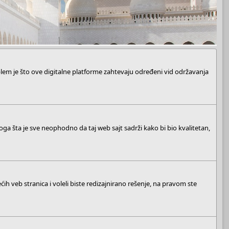
blem je što ove digitalne platforme zahtevaju određeni vid održavanja
ga šta je sve neophodno da taj web sajt sadrži kako bi bio kvalitetan,
ih veb stranica i voleli biste redizajnirano rešenje, na pravom ste