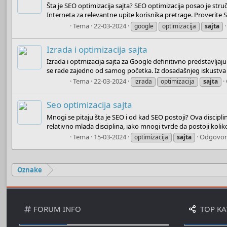
Šta je SEO optimizacija sajta? SEO optimizacija posao je struč
Interneta za relevantne upite korisnika pretrage. Proverite S
Admin
Tema
22-03-2024
google
optimizacija
sajta
Izrada i optimizacija sajta
Izrada i optmizacija sajta za Google definitivno predstavljaj
se rade zajedno od samog početka. Iz dosadašnjeg iskustva p
Admin
Tema
22-03-2024
izrada
optimizacija
sajta
Seo optimizacija sajta
Mnogi se pitaju šta je SEO i od kad SEO postoji? Ova discip
relativno mlada disciplina, iako mnogi tvrde da postoji koliko
Admin
Tema
15-03-2024
Odgovor
optimizacija
sajta
Oznake
FORUM INFO
TOP KA