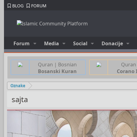
BLOG
FORUM
Forum
Media
Social
Donacije
Quran | Bosnian
Quran 
Bosanski Kuran
Corano 
Oznake
sajta