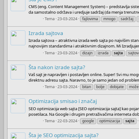
CMS (eng. Content Management System) – predstavlja sistem 
da samostalno održava i uredjuje sadržaj (da menja trenutne
Admin
Tema
23-03-2024
fajlovima
mnogo
sadržaj
Izrada sajtova
Izrada sajtova – atraktivna izrada web sajta po najvišim st
najnovijim standardima i atraktivnim dizajnom. Mi Izradjujemo
Admin
Tema
23-03-2024
dizajn
izrada
sajta
sajtov
Šta nakon izrade sajta?
Vaš sajt je napravljen i postavljen online. Super! Svi mu mogu 
direktnu adresu sajta. Naravno, to je samo jedan od problem
Admin
Tema
23-03-2024
bitan
bolje
dobijate
može
Optimizacija smisao i značaj
SEO optimizacija web sajta [SEO optimizacija sajta] kao poja
posetilaca. Na Google i drugim pretraživačima interneta dob
Admin
Tema
22-03-2024
google
optimizacija
sajta
Šta je SEO optimizacija sajta?