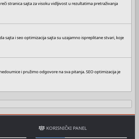
eči stranica sajta za visoku vidljivost u rezultatima pretraživanja
a sajta i seo optimizacija sajta su uzajamno ispreplitane stvari, koje
 nedoumice i pružimo odgovore na sva pitanja. SEO optimizacija je
KORISNIČKI PANEL