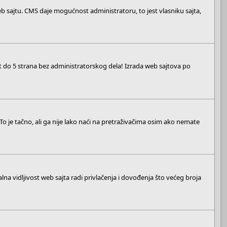
 sajtu. CMS daje mogućnost administratoru, to jest vlasniku sajta,
t do 5 strana bez administratorskog dela! Izrada web sajtova po
i. To je tačno, ali ga nije lako naći na pretraživačima osim ako nemate
na vidljivost web sajta radi privlačenja i dovođenja što većeg broja