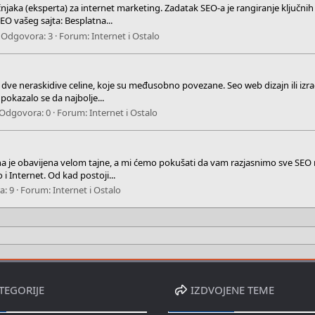
njaka (eksperta) za internet marketing. Zadatak SEO-a je rangiranje ključnih r
EO vašeg sajta: Besplatna...
Odgovora: 3
Forum:
Internet i Ostalo
u dve neraskidive celine, koje su međusobno povezane. Seo web dizajn ili izrad
okazalo se da najbolje...
Odgovora: 0
Forum:
Internet i Ostalo
lina je obavijena velom tajne, a mi ćemo pokušati da vam razjasnimo sve SEO
 i Internet. Od kad postoji...
a: 9
Forum:
Internet i Ostalo
TEGORIJE
IZDVOJENE TEME