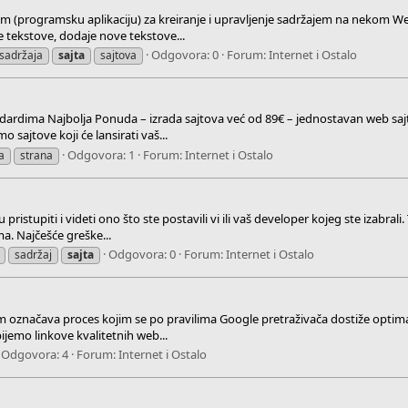
(programsku aplikaciju) za kreiranje i upravljenje sadržajem na nekom Web
 tekstove, dodaje nove tekstove...
Odgovora: 0
Forum:
Internet i Ostalo
sadržaja
sajta
sajtova
andardima Najbolja Ponuda – izrada sajtova već od 89€ – jednostavan web saj
 sajtove koji će lansirati vaš...
Odgovora: 1
Forum:
Internet i Ostalo
a
strana
pristupiti i videti ono što ste postavili vi ili vaš developer kojeg ste izabral
a. Najčešće greške...
Odgovora: 0
Forum:
Internet i Ostalo
sadržaj
sajta
m označava proces kojim se po pravilima Google pretraživača dostiže optimal
ijemo linkove kvalitetnih web...
Odgovora: 4
Forum:
Internet i Ostalo