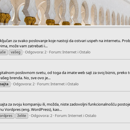
ključan za svako poslovanje koje nastoji da ostvari uspeh na internetu. Pro
ima, može vam zatrebati i...
Odgovora: 2
Forum:
Internet i Ostalo
vaše
vašeg
italnom poslovnom svetu, od toga da imate web sajt za svoj biznis, preko to
ašeg brenda. No, sve ovo je...
Odgovora: 2
Forum:
Internet i Ostalo
sajta
sajta za svoju kompaniju ili, možda, niste zadovoljni funkcionalnošću postojeć
u Vordpres (eng. WordPress), kao...
Odgovora: 2
Forum:
Internet i Ostalo
ordpres
želite