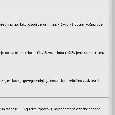
h prihajajo. Tako je tudi z muslimani, ki živijo v Sloveniji, večina pa jih
šteje kot da bi ubil celotno človeštvo. In kdor reši življenje samo enemu
 z njim) kot Njegovega zadnjega Poslanika. – Približno vsak četrti
 in raznoliki. Tukaj želim izpostaviti najpogostejše džinske napade.