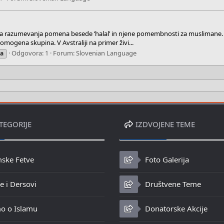
azumevanja pomena besede ‘halal’ in njene pomembnosti za muslimane. En i
ogena skupina. V Avstraliji na primer živi...
Odgovora: 1
Forum:
Slovenian Language
ia
TEGORIJE
IZDVOJENE TEME
mske Fetve
Foto Galerija
 i Dersovi
Društvene Teme
o o Islamu
Donatorske Akcije