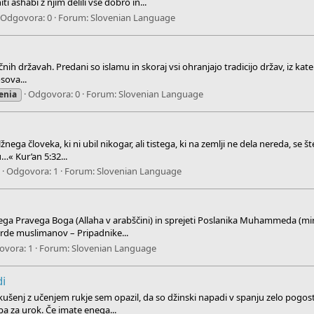
ti ashabi z njim delili vse dobro in...
Odgovora: 0
Forum:
Slovenian Language
nih državah. Predani so islamu in skoraj vsi ohranjajo tradicijo držav, iz kateri
sova...
Odgovora: 0
Forum:
Slovenian Language
enia
nega človeka, ki ni ubil nikogar, ali tistega, ki na zemlji ne dela nereda, se 
u…« Kur’an 5:32...
Odgovora: 1
Forum:
Slovenian Language
dinega Pravega Boga (Allaha v arabščini) in sprejeti Poslanika Muhammeda (mir
jarde muslimanov – Pripadnike...
ovora: 1
Forum:
Slovenian Language
i
ušenj z učenjem rukje sem opazil, da so džinski napadi v spanju zelo pogosti
pa za urok. Če imate enega...