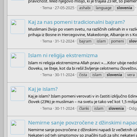
pravičnost. Med njegovo misijo, ki je trajala 23 let, so plemeni
Boots
Tema
27-05-2025
ashabi
language
slovenia
Kaj za nas pomeni tradicionalni bajram?
Muslimani živijo po vsem svetu, na različnih celinah in v različ
prihaja iz Bosne in Hercegovine, Makedonije, Albanije in s Ko
Boots
Tema
31-12-2024
bajram
islam
pomeni
slov
Islam ni religija ekstremizma
Islam ni religija ekstremizma Allah pravi: »….Kdor ubije nedolž
človeku, se šteje, kot da bi rešil življenje celotnemu človeštv
Boots
Tema
30-11-2024
čista
islam
slovenia
vera
Kaj je islam?
Kaj je islam? Islam pomeni verovati v in častiti izključno E
človek (23%) je musliman – na svetu je tako več kot 1,5 mili
Boots
Tema
30-11-2024
Odg
članki
islam
slovenia
Nemirne sanje povzročene z džinskimi napad
Nemirne sanje povzročene z džinskimi napadi Iz večletnih izk
Nekateri od teh simptomov so značilni tudi za sihr, nekateri 