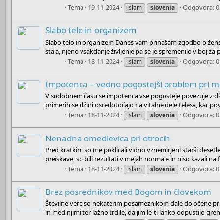
Boots
Tema
19-11-2024
Odgovora: 0
islam
slovenia
Slabo telo in organizem
Slabo telo in organizem Danes vam prinašam zgodbo o ženski,
stala, njeno vsakdanje življenje pa se je spremenilo v boj za pr
Boots
Tema
18-11-2024
Odgovora: 0
islam
slovenia
Impotenca – vedno pogostejši problem pri m
V sodobnem času se impotenca vse pogosteje povezuje z džin
primerih se džini osredotočajo na vitalne dele telesa, kar pov
Boots
Tema
18-11-2024
Odgovora: 0
islam
slovenia
Nenadna omedlevica pri otrocih
Pred kratkim so me poklicali vidno vznemirjeni starši deset
preiskave, so bili rezultati v mejah normale in niso kazali na fi
Boots
Tema
18-11-2024
Odgovora: 0
islam
slovenia
Brez posrednikov med Bogom in človekom
Številne vere so nekaterim posameznikom dale določene pri
in med njimi ter lažno trdile, da jim le-ti lahko odpustijo greh