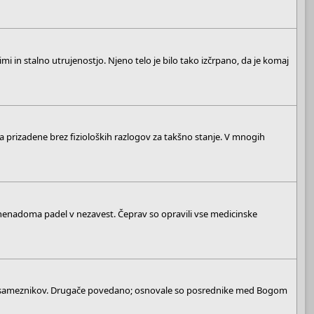
 in stalno utrujenostjo. Njeno telo je bilo tako izčrpano, da je komaj
 prizadene brez fizioloških razlogov za takšno stanje. V mnogih
u nenadoma padel v nezavest. Čeprav so opravili vse medicinske
eh posameznikov. Drugače povedano; osnovale so posrednike med Bogom