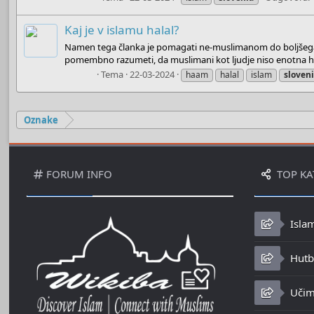
Kaj je v islamu halal?
Namen tega članka je pomagati ne-muslimanom do boljšega r
pomembno razumeti, da muslimani kot ljudje niso enotna hom
Admin
Tema
22-03-2024
haam
halal
islam
sloven
Oznake
FORUM INFO
TOP KA
Isla
Hutbe
Učim