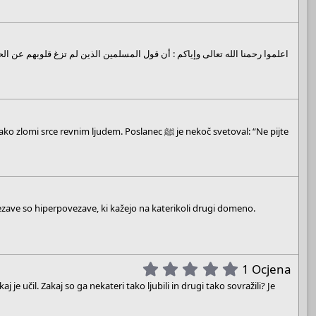
 ljudem. Poslanec ﷺ je nekoč svetoval: “Ne pijte
ave so hiperpovezave, ki kažejo na katerikoli drugi domeno.
5
1 Ocjena
.
e učil. Zakaj so ga nekateri tako ljubili in drugi tako sovražili? Je
0
0