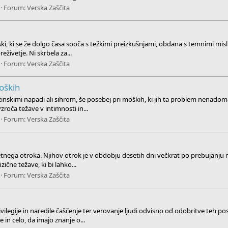
Forum:
Verska Zaščita
 ki se že dolgo časa sooča s težkimi preizkušnjami, obdana s temnimi mislimi
eživetje. Ni skrbela za...
Forum:
Verska Zaščita
oških
skimi napadi ali sihrom, še posebej pri moških, ki jih ta problem nenadoma
zroča težave v intimnosti in...
Forum:
Verska Zaščita
letnega otroka. Njihov otrok je v obdobju desetih dni večkrat po prebujanj
zične težave, ki bi lahko...
Forum:
Verska Zaščita
vilegije in naredile čaščenje ter verovanje ljudi odvisno od odobritve t
e in celo, da imajo znanje o...