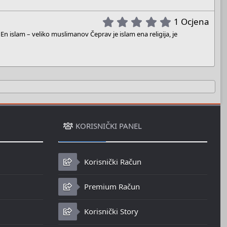
s
t
5
1 Ocjena
a
.
slam – veliko muslimanov Čeprav je islam ena religija, je
r
0
(
0
s
s
)
t
a
r
(
s
)
KORISNIČKI PANEL
Korisnički Račun
Premium Račun
Korisnički Story