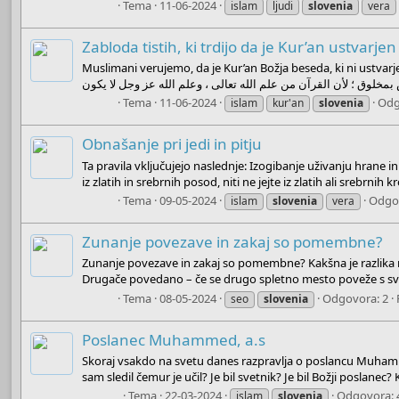
Boots
Tema
11-06-2024
islam
ljudi
slovenia
vera
Zabloda tistih, ki trdijo da je Kur’an ustvarjen
Muslimani verujemo, da je Kur’an Božja beseda, ki ni ustvarjena. Rekel je Imam Adžuri: م عن الحق ، ووُفقوا للرشاد قديما وحديثا : أن القرآن كلام الله عز
Boots
Tema
11-06-2024
Odg
islam
kur'an
slovenia
Obnašanje pri jedi in pitju
Ta pravila vključujejo naslednje: Izogibanje uživanju hrane in pijače iz
iz zlatih in srebrnih posod, niti ne jejte iz zlatih ali srebrnih k
Boots
Tema
09-05-2024
Odgo
islam
slovenia
vera
Zunanje povezave in zakaj so pomembne?
Zunanje povezave in zakaj so pomembne? Kakšna je razlika 
Drugače povedano – če se drugo spletno mesto poveže s svojo
Boots
Tema
08-05-2024
Odgovora: 2
seo
slovenia
Poslanec Muhammed, a.s
Skoraj vsakdo na svetu danes razpravlja o poslancu Muhammadu (
sam sledil čemur je učil? Je bil svetnik? Je bil Božji poslanec? K
Admin
Tema
22-03-2024
Odgovora: 
islam
slovenia