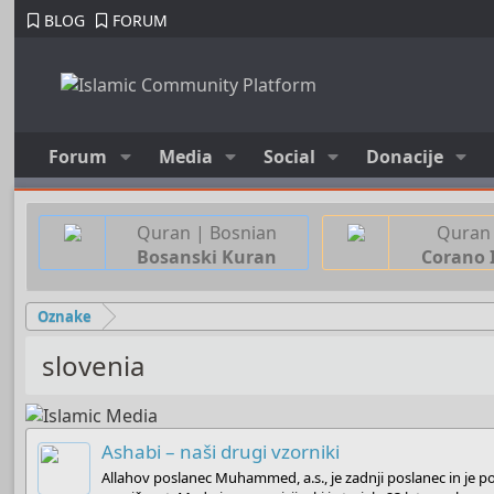
BLOG
FORUM
Forum
Media
Social
Donacije
Quran | Bosnian
Quran 
Bosanski Kuran
Corano 
Oznake
slovenia
Ashabi – naši drugi vzorniki
Allahov poslanec Muhammed, a.s., je zadnji poslanec in je p