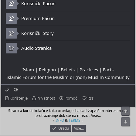
Korisnički Račun
Premium Račun
Korisnički Story
Audio Stranica
Islam | Religion | Beliefs | Practices | Facts
Islamic Forum for the Muslim or (non) Muslim Community
Korištenje
Privatnost
Pomoć
Rss
Stranica koristi kolačiće kako bi prilagodila sadržaj vašim interesima za
Top
© 2023 - 09-08-2026
pretraživanje dok ste na mreži. ...Više...
© Islamic Community Platform ®
(
INFO
&
TERMS
)
Bot
Uredu
Više…