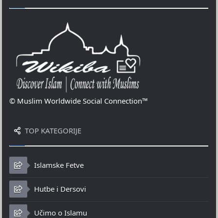
© Muslim Worldwide Social Connection™
TOP KATEGORIJE
Islamske Fetve
Hutbe i Dersovi
Učimo o Islamu