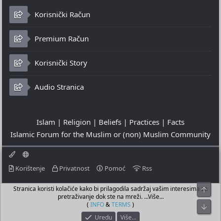
Korisnički Račun
Premium Račun
Korisnički Story
Audio Stranica
Islam | Religion | Beliefs | Practices | Facts
Islamic Forum for the Muslim or (non) Muslim Community
Korištenje
Privatnost
Pomoć
Rss
Stranica koristi kolačiće kako bi prilagodila sadržaj vašim interesima za
Top
© 2023 - 07-08-2026
pretraživanje dok ste na mreži. ...Više...
© Islamic Community Platform ®
(
INFO
&
TERMS
)
Bot
Uredu
Više…