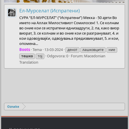
Ел-Мурселат (Испратени)
СУРА “ЕЛ-МУРСЕЛАТ” (“Испратени”) Мекка - 50 ајети Во
името на Аллах Милостивиот Сомилосен! 1. Се колнам
во оние кои се испратени еднизадруги, 2. па, како виор
виорат, 3. се колнам и во оние кои се разгрануваат, 4. и
кои одовојувајќи, одвојувања предизвикуваат, 5. и кои,
опомена...
Boots
Tema
13-03-2024
денот
лашковците
ние
Odgovora: 0
Forum:
Macedonian
тешко
тој
Translation
Oznake