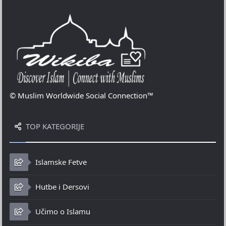
© Muslim Worldwide Social Connection™
TOP KATEGORIJE
Islamske Fetve
Hutbe i Dersovi
Učimo o Islamu