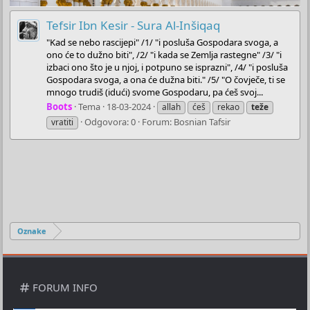
Tefsir Ibn Kesir - Sura Al-Inšiqaq
"Kad se nebo rascijepi" /1/ "i posluša Gospodara svoga, a
ono će to dužno biti", /2/ "i kada se Zemlja rastegne" /3/ "i
izbaci ono što je u njoj, i potpuno se isprazni", /4/ "i posluša
Gospodara svoga, a ona će dužna biti." /5/ "O čovječe, ti se
mnogo trudiš (idući) svome Gospodaru, pa ćeš svoj...
Boots
Tema
18-03-2024
allah
ćeš
rekao
teže
Odgovora: 0
Forum:
Bosnian Tafsir
vratiti
Oznake
FORUM INFO