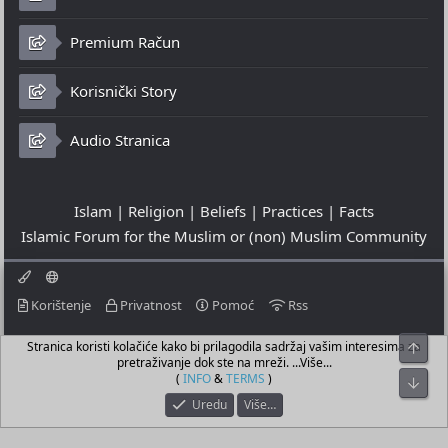
Premium Račun
Korisnički Story
Audio Stranica
Islam | Religion | Beliefs | Practices | Facts
Islamic Forum for the Muslim or (non) Muslim Community
Korištenje
Privatnost
Pomoć
Rss
Stranica koristi kolačiće kako bi prilagodila sadržaj vašim interesima za
Top
© 2023 - 09-08-2026
pretraživanje dok ste na mreži. ...Više...
© Islamic Community Platform ®
(
INFO
&
TERMS
)
Bot
Uredu
Više…