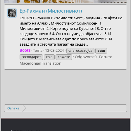
Ер-Рахман (Милостивиот)
СУРА “ЕР-РАХМАН” (“Милостивиот”) Медина - 78 ајети Во
името на Аллах , Милостивиот Сомилосен! 1.
Милостивиот! 2. Кој го поучи со Кур’анот! 3. Он го
создаде човекот! 4. Он го поучи да објаснува! 5. И
Сонцето и Месечината одат по пресметаното! 6. И
ѕвездите и стеблата паѓаат на сеџде...
Boots
Tema
13-03-2024
благосостојба
ваш
Odgovora: 0
Forum:
господарот
која
лажете
Macedonian Translation
Oznake