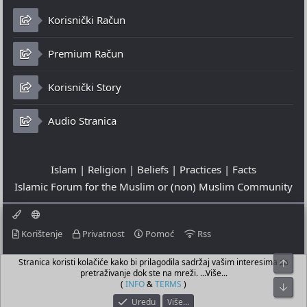
Korisnički Račun
Premium Račun
Korisnički Story
Audio Stranica
Islam | Religion | Beliefs | Practices | Facts
Islamic Forum for the Muslim or (non) Muslim Community
Korištenje
Privatnost
Pomoć
Rss
Stranica koristi kolačiće kako bi prilagodila sadržaj vašim interesima za
Top
© 2023 - 09-08-2026
pretraživanje dok ste na mreži. ...Više...
© Islamic Community Platform ®
(
INFO
&
TERMS
)
Bot
Uredu
Više…