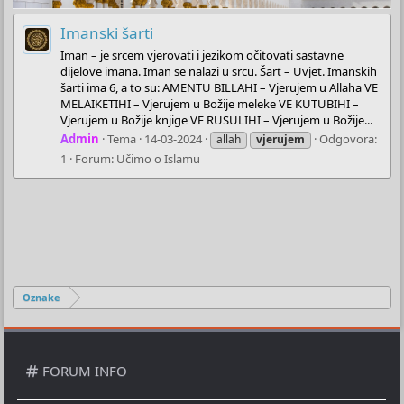
Imanski šarti
Iman – je srcem vjerovati i jezikom očitovati sastavne
dijelove imana. Iman se nalazi u srcu. Šart – Uvjet. Imanskih
šarti ima 6, a to su: AMENTU BILLAHI – Vjerujem u Allaha VE
MELAIKETIHI – Vjerujem u Božije meleke VE KUTUBIHI –
Vjerujem u Božije knjige VE RUSULIHI – Vjerujem u Božije...
Admin
Tema
14-03-2024
Odgovora:
allah
vjerujem
1
Forum:
Učimo o Islamu
Oznake
FORUM INFO