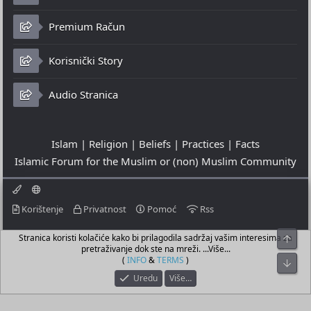
Premium Račun
Korisnički Story
Audio Stranica
Islam | Religion | Beliefs | Practices | Facts
Islamic Forum for the Muslim or (non) Muslim Community
Korištenje
Privatnost
Pomoć
Rss
Stranica koristi kolačiće kako bi prilagodila sadržaj vašim interesima za
Top
© 2023 - 09-08-2026
pretraživanje dok ste na mreži. ...Više...
© Islamic Community Platform ®
(
INFO
&
TERMS
)
Bot
Uredu
Više…