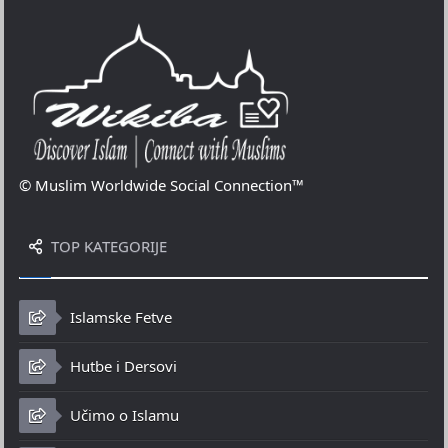
© Muslim Worldwide Social Connection™
TOP KATEGORIJE
Islamske Fetve
Hutbe i Dersovi
Učimo o Islamu