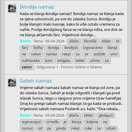
Ikindija namaz
Kada se klanja ikindija namaz? Ikindija namaz se klanja kada
se sjena udvostruči, pa sve do zalaska Sunca. Ikindiju je
bolje klanjati malo kasnije, kako bi više ostalo vremena za
nafile. Poslije ikindijskog farza se ne klanja ništa, sve dok se
ne klanja akšamski farz. Vrijednost ikindije...
Boots
Tema
06-04-2024
allahu
bismilla
ekber
et
farz
fatiha
ikindija
ikindijski
izgovaramo
klanja
na
nakon
namaz
rekat
sa
se
sedžde
smo
subhaneke
sure
tehijjatu
tekbir
učimo
za
Odgovora: 1
Forum:
Učimo o Islamu
zatim
Sabah namaz
Vrijeme sabah namaza Sabah namaz se klanja od zore, pa
do izlaska Sunca. Sabah je bolje odgoditi i klanjati ga pred
izlazak Sunca, nego u njegovo prvo vrijeme (stav hanefija).
Onaj ko prespi sabah namaz klanjat će ga kada se probudi.
Vrijednost sabah namaza Poslanik a.s. kaže: ‘”Dva rekata...
Boots
Tema
05-04-2024
allahu
ekber
gledajući
izgovarajući
između
je
klanja
koljena
na
namaz
od
pa
preda
rekat
ruke
sa
sabah