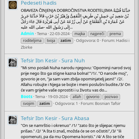
Pedeseti hadis
OBAVEZA ČINJENJA DOBROČINSTVA RODITELJIMA حَدَّثَنَا قُتَيْبَةُ
بْنُ سَعِيدِ بْنِ جَمِيلِ بْنِ طَرِيفٍ الثَّقَفِىُّ وَزُهَيْرُ بْنُ حَرْبٍ قَالاَ حَدَّثَنَا جَرِيرٌ
عَنْ عُمَارَةَ بْنِ الْقَعْقَاعِ عَنْ أَبِى زُرْعَةَ عَنْ أَبِى هُرَيْرَةَ قَالَ جَاءَ رَجُلٌ
إِلَى رَسُولِ الله -صلى الله عليه...
Admin
Tema
22-03-2024
majka
najpreči
prema
Odgovora: 0
Forum:
Hadisi i
roditeljima
tvoja
zatim
Zbirke
Tefsir Ibn Kesir - Sura Nuh
"Mi smo poslali Nuha narodu njegovu: 'Opominji narod svoj
prije nego što ga stigne kazna bolna!'"/1/. "O narode moj",
govorio je on, "ja sam vam zbilja opominjatelj jasni!" /2/.
Allahu robujte i Njega se bojte i meni poslušni budite./3/ On
će vam grijehe vaše oprostiti i u životu vas do...
Boots
Tema
19-03-2024
allah
govorio
pozivao
Odgovora: 1
Forum:
Bosnian Tafsir
svojim
zatim
Tefsir Ibn Kesir - Sura Abasa
"On se namrštio i okrenuo" /1/ "zato što je slijepac njemu
prišao." /2/ "A šta ti znaš, možda će se on očistiti",/3/ "ili
opomenuti, pa da mu Opomena koristi." /4/ A što se tiče