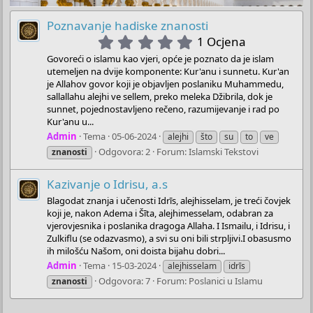
Poznavanje hadiske znanosti
5
1 Ocjena
.
Govoreći o islamu kao vjeri, opće je poznato da je islam
0
utemeljen na dvije komponente: Kur'anu i sunnetu. Kur'an
0
je Allahov govor koji je objavljen poslaniku Muhammedu,
s
sallallahu alejhi ve sellem, preko meleka Džibrila, dok je
t
sunnet, pojednostavljeno rečeno, razumijevanje i rad po
Kur'anu u...
a
r
Admin
Tema
05-06-2024
alejhi
što
su
to
ve
(
Odgovora: 2
Forum:
Islamski Tekstovi
znanosti
s
)
Kazivanje o Idrisu, a.s
Blagodat znanja i učenosti Idrīs, alejhisselam, je treći čovjek
koji je, nakon Adema i Šīta, alejhimesselam, odabran za
vjerovjesnika i poslanika dragoga Allaha. I Ismailu, i Idrisu, i
Zulkiflu (se odazvasmo), a svi su oni bili strpljivi.I obasusmo
ih milošću Našom, oni doista bijahu dobri...
Admin
Tema
15-03-2024
alejhisselam
idrīs
Odgovora: 7
Forum:
Poslanici u Islamu
znanosti