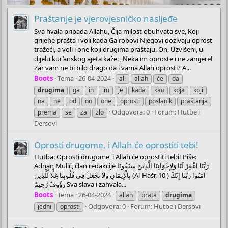
Praštanje je vjerovjesničko nasljeđe
Sva hvala pripada Allahu, Čija milost obuhvata sve, Koji
grijehe prašta i voli kada Ga robovi Njegovi dozivaju oprost
tražeći, a voli i one koji drugima praštaju. On, Uzvišeni, u
dijelu kur’anskog ajeta kaže: „Neka im oproste i ne zamjere!
Zar vam ne bi bilo drago da i vama Allah oprosti? A...
Boots
Tema
26-04-2024
ali
allah
će
da
drugima
ga
ih
im
je
kada
kao
koja
koji
na
ne
od
on
one
oprosti
poslanik
praštanja
Odgovora: 0
Forum:
Hutbe i
prema
se
za
zlo
Dersovi
Oprosti drugome, i Allah će oprostiti tebi!
Hutba: Oprosti drugome, i Allah će oprostiti tebi! Piše:
Adnan Mulić, član redakcije رَبَّنَا اغْفِرْ لَنَا وَلِإِخْوَانِنَا الَّذِينَ سَبَقُونَا
بِالْإِيمَانِ وَلَا تَجْعَلْ فِي قُلُوبِنَا غِلًّا لِّلَّذِينَ (Al-Hašr, 10 ) آمَنُوا رَبَّنَا إِنَّكَ
رَؤُوفٌ رَّحِيمٌ Sva slava i zahvala...
Boots
Tema
26-04-2024
allah
brata
drugima
Odgovora: 0
Forum:
Hutbe i Dersovi
jedni
oprosti