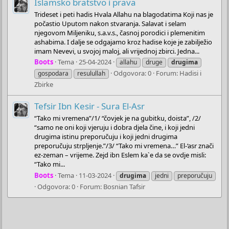
Islamsko bratstvo i prava
Trideset i peti hadis Hvala Allahu na blagodatima Koji nas je
počastio Uputom nakon stvaranja. Salavat i selam
njegovom Miljeniku, s.a.v.s., časnoj porodici i plemenitim
ashabima. I dalje se odgajamo kroz hadise koje je zabilježio
imam Nevevi, u svojoj maloj, ali vrijednoj zbirci. Jedna...
Boots
Tema
25-04-2024
allahu
druge
drugima
Odgovora: 0
Forum:
Hadisi i
gospodara
resulullah
Zbirke
Tefsir Ibn Kesir - Sura El-Asr
“Tako mi vremena”/1/ “čovjek je na gubitku, doista”, /2/
“samo ne oni koji vjeruju i dobra djela čine, i koji jedni
drugima istinu preporučuju i koji jedni drugima
preporučuju strpljenje.”/3/ “Tako mi vremena…” El-‘asr znači
ez-zeman – vrijeme. Zejd ibn Eslem ka`e da se ovdje misli:
“Tako mi...
Boots
Tema
11-03-2024
drugima
jedni
preporučuju
Odgovora: 0
Forum:
Bosnian Tafsir