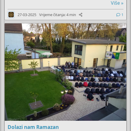
Više »
27-03-2025
Vrijeme čitanja: 4 min
1
Dolazi nam Ramazan