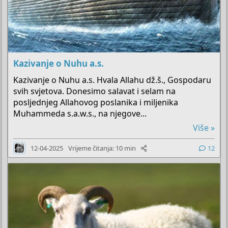
Kazivanje o Nuhu a.s.
Kazivanje o Nuhu a.s. Hvala Allahu dž.š., Gospodaru
svih svjetova. Donesimo salavat i selam na
posljednjeg Allahovog poslanika i miljenika
Muhammeda s.a.w.s., na njegove...
Više »
12-04-2025
Vrijeme čitanja: 10 min
12