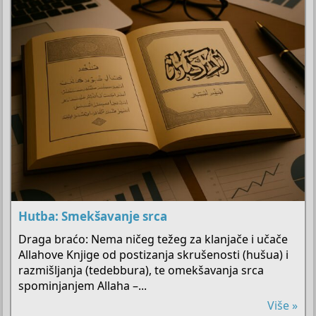
Hutba: Smekšavanje srca
Draga braćo: Nema ničeg težeg za klanjače i učače
Allahove Knjige od postizanja skrušenosti (hušua) i
razmišljanja (tedebbura), te omekšavanja srca
spominjanjem Allaha –...
Više »