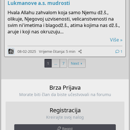
Lukmanove a.s. mudrosti
Hvala Allahu zahvalom koja samo Njemu dž.š.,
olikuje, Njegovoj uzvisenosti, velicanstvenosti na
svim ni'imetima i blagodž.š., atima kojima nas dž.š.,
aruje i koji nas okruzuju...
Više »
08-02-2025
Vrijeme čitanja: 5 min
1
1
…
7
Next
Brza Prijava
Morate biti član da biste učestvovali na forumu
Registracija
Kreirajte svoj nalog
Regist