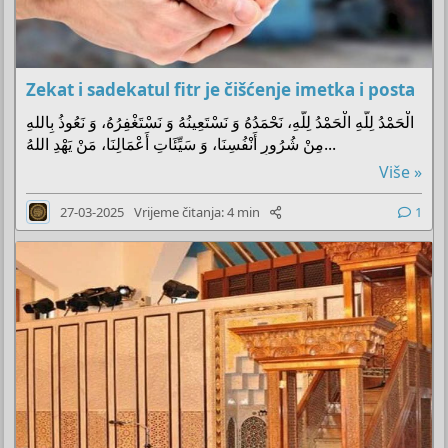
Zekat i sadekatul fitr je čišćenje imetka i posta
الْحَمْدُ لِلَّهِ الْحَمْدُ لِلَّهِ، نَحْمَدُهُ وَ نَسْتَعِينُهُ وَ نَسْتَغْفِرُهُ، وَ نَعُوذُ بِاللهِ
مِنْ شُرُورِ أَنْفُسِنَا، وَ سَيِّئَاتِ أَعْمَالِنَا، مَنْ يَهْدِ اللهُ...
Više »
27-03-2025
Vrijeme čitanja: 4 min
1