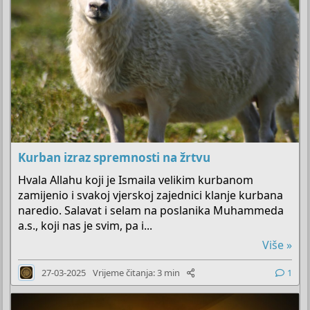
Kurban izraz spremnosti na žrtvu
Hvala Allahu koji je Ismaila velikim kurbanom
zamijenio i svakoj vjerskoj zajednici klanje kurbana
naredio. Salavat i selam na poslanika Muhammeda
a.s., koji nas je svim, pa i...
Više »
27-03-2025
Vrijeme čitanja: 3 min
1