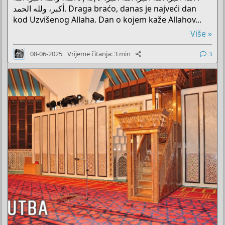
أكبر، ولله الحمد. Draga braćo, danas je najveći dan
kod Uzvišenog Allaha. Dan o kojem kaže Allahov...
Više »
08-06-2025
Vrijeme čitanja: 3 min
3