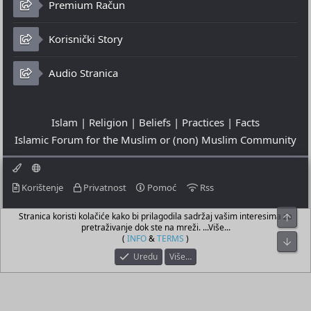
Premium Račun
Korisnički Story
Audio Stranica
Islam | Religion | Beliefs | Practices | Facts
Islamic Forum for the Muslim or (non) Muslim Community
Korištenje
Privatnost
Pomoć
Rss
Stranica koristi kolačiće kako bi prilagodila sadržaj vašim interesima za
Top
© 2023 - 09-08-2026
pretraživanje dok ste na mreži. ...Više...
© Islamic Community Platform ®
(
INFO
&
TERMS
)
Bot
Uredu
Više…