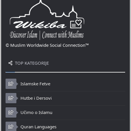
© Muslim Worldwide Social Connection™
TOP KATEGORIJE
Islamske Fetve
Hutbe i Dersovi
Učimo o Islamu
Quran Languages