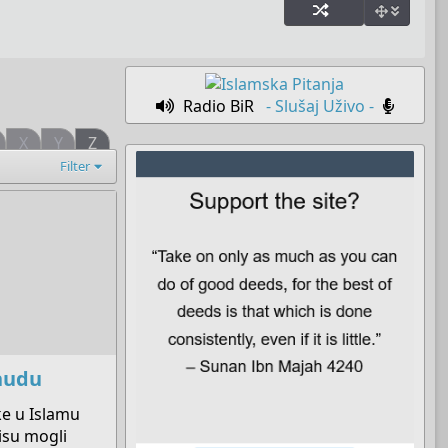
Radio BiR
- Slušaj Uživo -
X
Y
Z
Filter
hudu
ke u Islamu
isu mogli