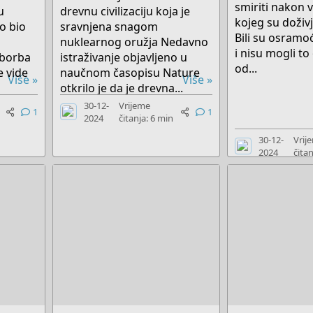
smiriti nakon 
u
drevnu civilizaciju koja je
kojeg su doživj
o bio
sravnjena snagom
Bili su osramoć
nuklearnog oružja Nedavno
i nisu mogli to
 borba
istraživanje objavljeno u
od...
e vide
naučnom časopisu Nature
Više »
Više »
otkrilo je da je drevna...
30-12-
Vrijeme
1
1
2024
čitanja: 6 min
30-12-
Vrij
2024
čitan