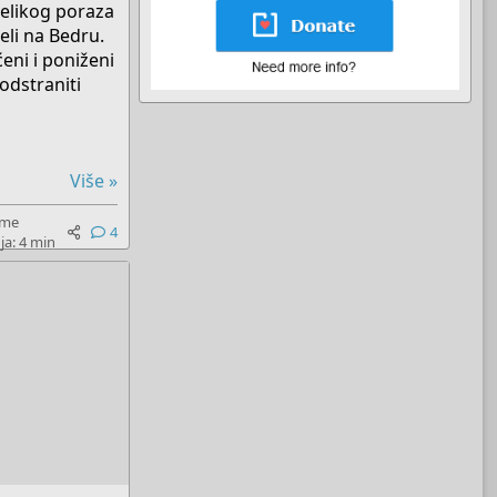
velikog poraza
eli na Bedru.
eni i poniženi
 odstraniti
Više »
eme
4
ja: 4 min