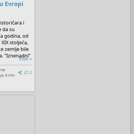
u Evropi
istoričara i
e da su
na godina, od
XIX stoljeća,
e zemlje bile
ma. “Iznenadni”
Više »
eme
2
ja: 4 min