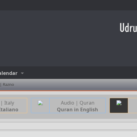
alendar
 | Razno
| Italy
Audio | Quran
Italiano
Quran in English