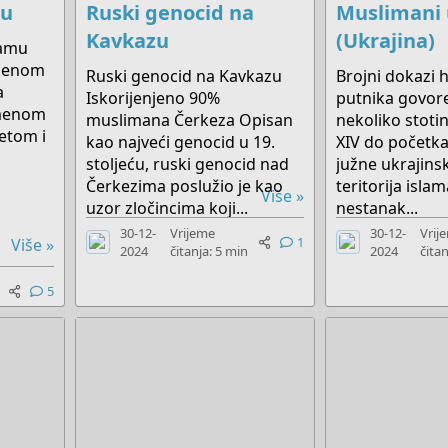
ku
Ruski genocid na
Muslimani 
Kavkazu
(Ukrajina)
lamu
išenom
Ruski genocid na Kavkazu
Brojni dokazi h
a
Iskorijenjeno 90%
putnika govor
imenom
muslimana Čerkeza Opisan
nekoliko stoti
etom i
kao najveći genocid u 19.
XIV do početka 
stoljeću, ruski genocid nad
južne ukrajinsk
Čerkezima poslužio je kao
teritorija isla
Više »
uzor zločincima koji...
nestanak...
30-12-
Vrijeme
30-12-
Vrij
1
Više »
2024
čitanja: 5 min
2024
čitan
5