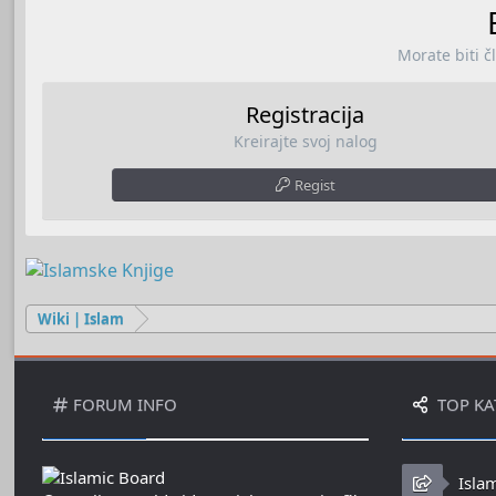
Morate biti č
Registracija
Kreirajte svoj nalog
Regist
Wiki | Islam
FORUM INFO
TOP KA
Isla