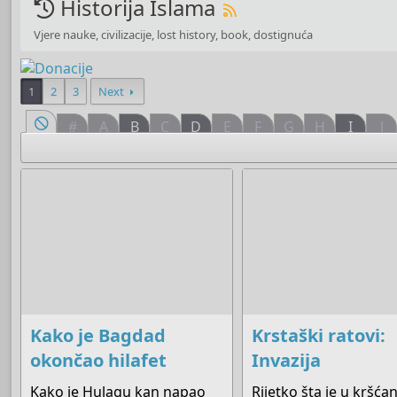
Historija Islama
Vjere nauke, civilizacije, lost history, book, dostignuća
1
2
3
Next
#
A
B
C
D
E
F
G
H
I
J
Kako je Bagdad
Krstaški ratovi:
okončao hilafet
Invazija
Kako je Hulagu kan napao
Rijetko šta je u kršća