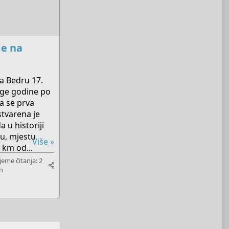
e na
a Bedru 17.
ge godine po
a se prva
ostvarena je
 u historiji
u, mjestu
Više »
km od...
jeme čitanja: 2
n