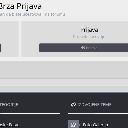
Brza Prijava
lan da biste učestvovali na forumu
Prijava
Prijavite se ovdje
Prijava
TEGORIJE
IZDVOJENE TEME
mske Fetve
Foto Galerija