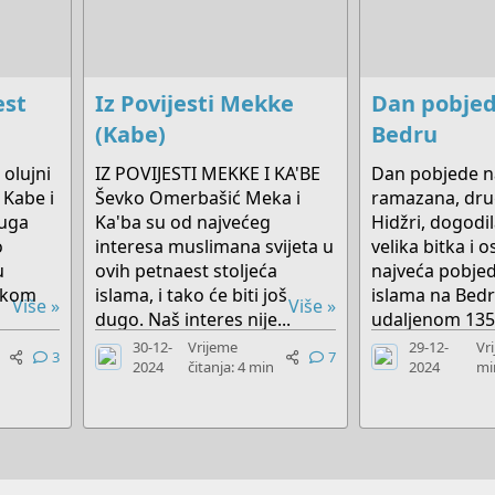
est
Iz Povijesti Mekke
Dan pobjed
(Kabe)
Bedru
 olujni
IZ POVIJESTI MEKKE I KA'BE
Dan pobjede n
 Kabe i
Ševko Omerbašić Meka i
ramazana, dru
ruga
Ka'ba su od najvećeg
Hidžri, dogodil
o
interesa muslimana svijeta u
velika bitka i 
u
ovih petnaest stoljeća
najveća pobjeda
likom
islama, i tako će biti još
islama na Bedr
Više »
Više »
dugo. Naš interes nije...
udaljenom 135 
30-12-
Vrijeme
29-12-
Vri
3
7
2024
čitanja: 4 min
2024
mi