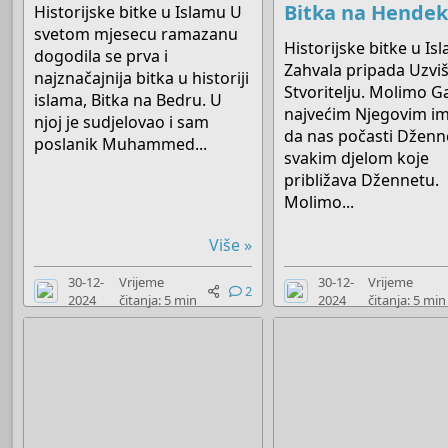
Bitka na Hende
Historijske bitke u Islamu U
svetom mjesecu ramazanu
Historijske bitke u Is
dogodila se prva i
Zahvala pripada Uzv
najznačajnija bitka u historiji
Stvoritelju. Molimo G
islama, Bitka na Bedru. U
najvećim Njegovim 
njoj je sudjelovao i sam
da nas počasti Dženn
poslanik Muhammed...
svakim djelom koje
približava Džennetu.
Molimo...
Više »
30-12-
Vrijeme
30-12-
Vrijeme
2
2024
čitanja: 5 min
2024
čitanja: 5 min