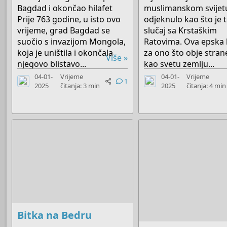
Bagdad i okončao hilafet
muslimanskom svijet
Prije 763 godine, u isto ovo
odjeknulo kao što je t
vrijeme, grad Bagdad se
slučaj sa Krstaškim
suočio s invazijom Mongola,
Ratovima. Ova epska
koja je uništila i okončala
za ono što obje stran
Više »
njegovo blistavo...
kao svetu zemlju...
04-01-
Vrijeme
04-01-
Vrijeme
1
2025
čitanja: 3 min
2025
čitanja: 4 min
Bitka na Bedru