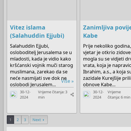
Vitez islama
Zanimljiva povij
(Salahuddin Ejjubi)
Kabe
Salahuddin Ejjubi,
Prije nekoliko godina,
osloboditelj Jerusalema se u
vjetar je otkrio zidove
mladosti, kada je vidio kako
mogla su se vidjeti d
kršćanski vojnik muči starog
vrata, koja je napravi
muslimana, zarekao da se
Ibrahim, a.s., a koja s
neće nasmijati sve dok ne
zazidale Kurejšije pri
Više »
oslobodi Jerusalem...
obnove Kabe...
30-12-
Vrijeme čitanja: 3
30-12-
Vrijeme
2024
min
2024
čitanja: 6 min
1
2
3
Next