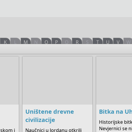
K
L
M
N
O
P
Q
R
S
T
U
V
W
Uništene drevne
Bitka na U
civilizacije
Historijske bit
Nevjernici se n
nskom i
Naučnici u Jordanu otkrili