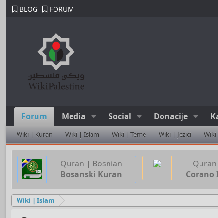
BLOG
FORUM
Forum
Media
Social
Donacije
K
Wiki | Kuran
Wiki | Islam
Wiki | Teme
Wiki | Jezici
Wiki
Quran | Bosnian
Quran 
Bosanski Kuran
Corano 
Wiki | Islam