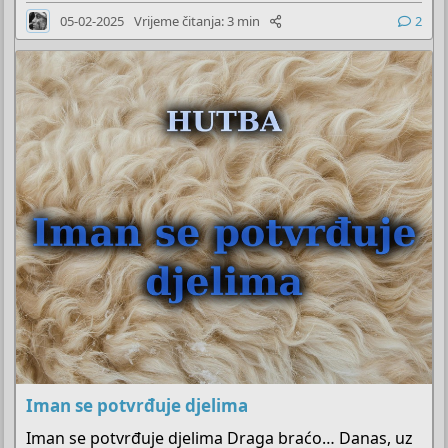
a
05-02-2025
Vrijeme čitanja: 3 min
2
k
l
j
u
č
a
n
o
Iman se potvrđuje djelima
Iman se potvrđuje djelima Draga braćo… Danas, uz