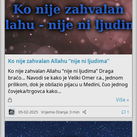
Ko nije zahvalan Allahu “nije ni ljudima”
Ko nije zahvalan Allahu “nije ni ljudima” Draga
braćo… Navodi se kako je Veliki Omer r.a., jednom
prilikom, dok je obilazio pijacu u Medini, čuo jednog
čovjeka/trgovca kako...
Z
Više »
a
05-02-2025
Vrijeme čitanja: 3 min
1
k
l
j
u