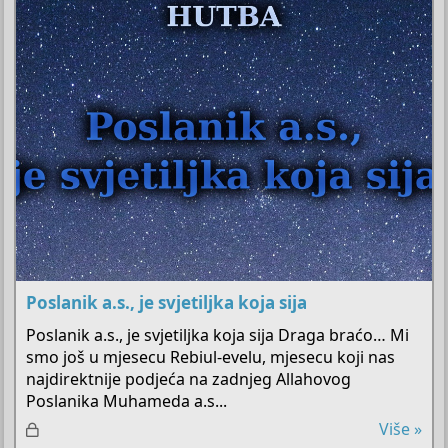
č
a
n
o
Poslanik a.s., je svjetiljka koja sija
Poslanik a.s., je svjetiljka koja sija Draga braćo… Mi
smo još u mjesecu Rebiul-evelu, mjesecu koji nas
najdirektnije podjeća na zadnjeg Allahovog
Poslanika Muhameda a.s...
Z
Više »