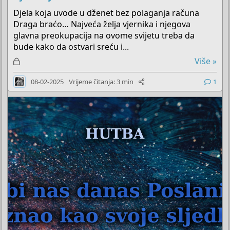
Djela koja uvode u dženet bez polaganja računa
Draga braćo… Najveća želja vjernika i njegova
glavna preokupacija na ovome svijetu treba da
bude kako da ostvari sreću i...
Z
Više »
a
08-02-2025
Vrijeme čitanja: 3 min
1
k
l
j
u
č
a
n
o