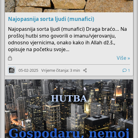
Najopasnija sorta ljudi (munafici)
Najopasnija sorta ljudi (munafici) Draga braćo… Na
prošloj hutbi smo govorili o imanu/vjerovanju,
odnosno vjernicima, onako kako ih Allah dž.š.,
opisuje na početku svoje...
Z
Više »
a
05-02-2025
Vrijeme čitanja: 3 min
1
k
l
j
u
č
a
n
o