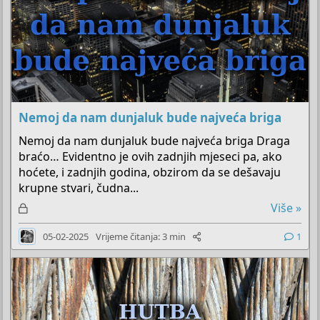
Nemoj da nam dunjaluk bude najveća briga
Nemoj da nam dunjaluk bude najveća briga Draga
braćo… Evidentno je ovih zadnjih mjeseci pa, ako
hoćete, i zadnjih godina, obzirom da se dešavaju
krupne stvari, čudna...
Z
Više »
a
05-02-2025
Vrijeme čitanja: 3 min
1
k
l
j
u
č
a