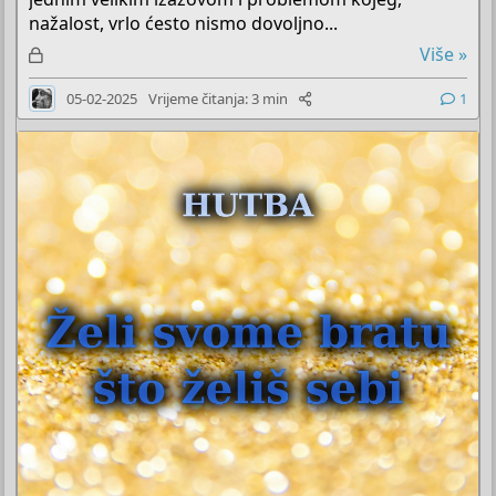
nažalost, vrlo ćesto nismo dovoljno...
Z
Više »
a
05-02-2025
Vrijeme čitanja: 3 min
1
k
l
j
u
č
a
n
o