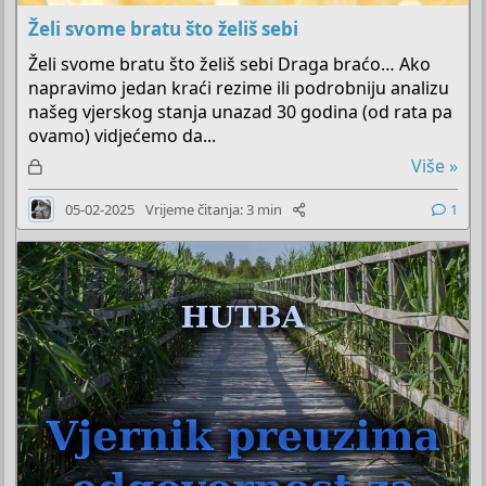
Želi svome bratu što želiš sebi
Želi svome bratu što želiš sebi Draga braćo… Ako
napravimo jedan kraći rezime ili podrobniju analizu
našeg vjerskog stanja unazad 30 godina (od rata pa
ovamo) vidjećemo da...
Z
Više »
a
05-02-2025
Vrijeme čitanja: 3 min
1
k
l
j
u
č
a
n
o