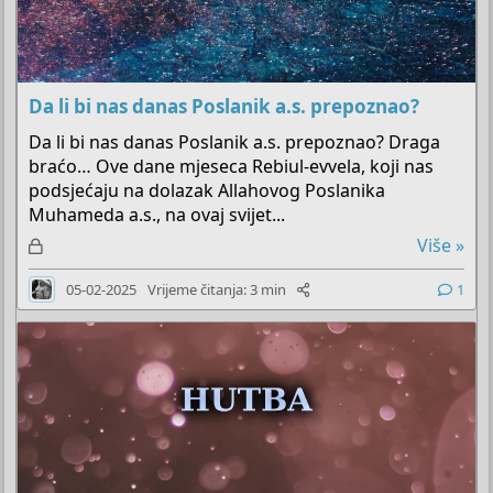
Da li bi nas danas Poslanik a.s. prepoznao?
Da li bi nas danas Poslanik a.s. prepoznao? Draga
braćo… Ove dane mjeseca Rebiul-evvela, koji nas
podsjećaju na dolazak Allahovog Poslanika
Muhameda a.s., na ovaj svijet...
Z
Više »
a
05-02-2025
Vrijeme čitanja: 3 min
1
k
l
j
u
č
a
n
o