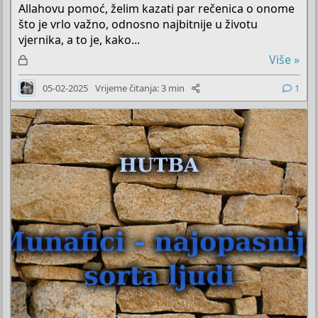
Allahovu pomoć, želim kazati par rečenica o onome
što je vrlo važno, odnosno najbitnije u životu
vjernika, a to je, kako...
Z
Više »
a
05-02-2025
Vrijeme čitanja: 3 min
1
k
l
j
u
č
a
n
o