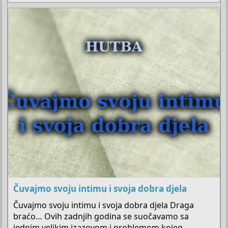
l
j
u
č
a
n
o
Čuvajmo svoju intimu i svoja dobra djela
Čuvajmo svoju intimu i svoja dobra djela Draga
braćo… Ovih zadnjih godina se suočavamo sa
jednim velikim izazovom i problemom kojeg,