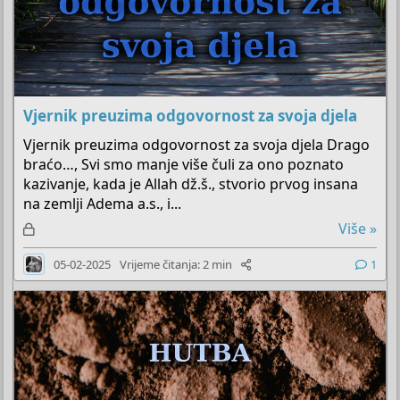
Vjernik preuzima odgovornost za svoja djela
Vjernik preuzima odgovornost za svoja djela Drago
braćo…, Svi smo manje više čuli za ono poznato
kazivanje, kada je Allah dž.š., stvorio prvog insana
na zemlji Adema a.s., i...
Z
Više »
a
05-02-2025
Vrijeme čitanja: 2 min
1
k
l
j
u
č
a
n