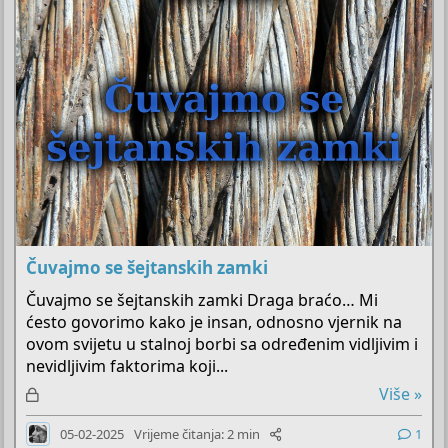
n
o
Čuvajmo se šejtanskih zamki
Čuvajmo se šejtanskih zamki Draga braćo… Mi
ćesto govorimo kako je insan, odnosno vjernik na
ovom svijetu u stalnoj borbi sa određenim vidljivim i
nevidljivim faktorima koji...
Z
Više »
a
05-02-2025
Vrijeme čitanja: 2 min
1
k