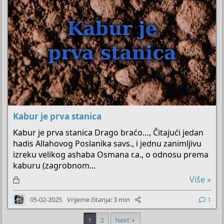
o
Kabur je prva stanica
Kabur je prva stanica Drago braćo…, Čitajući jedan
hadis Allahovog Poslanika savs., i jednu zanimljivu
izreku velikog ashaba Osmana r.a., o odnosu prema
kaburu (zagrobnom...
Z
Više »
a
05-02-2025
Vrijeme čitanja: 3 min
1
k
l
1
2
Next
j