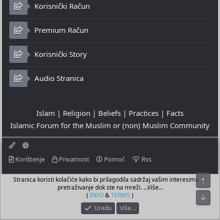
Korisnički Račun
Premium Račun
Korisnički Story
Audio Stranica
Islam | Religion | Beliefs | Practices | Facts
Islamic Forum for the Muslim or (non) Muslim Community
Korištenje
Privatnost
Pomoć
Rss
Stranica koristi kolačiće kako bi prilagodila sadržaj vašim interesima za
Top
© 2023 - 06-08-2026
pretraživanje dok ste na mreži. ...Više...
© Islamic Community Platform ®
(
INFO
&
TERMS
)
Bot
Uredu
Više…