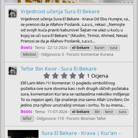
Vrijednost učenja Sura El Bekare
Vrijednost učenja Sura El Bekare - Krava Od Ebu Hurejre, r.a.,
se prenosi da je Allahov Poslanik, s.a.v.s., rekao: „Nemojte
od svojih kuća praviti kaburove! Šejtan ne ulazi u kuću u
kojoj se uči sura El Bekare.“ (Muslim, Tirmizi, Ahmed, Nesai)
Prenosi se da je Allahov Poslanik, s.a.v.s...
Boots
Tema
22-12-2024
el-bekare
kuran
sura
Odgovora: 3
Forum:
Komentar Kurana
tekstovi
Tefsir Ibn Kesir - Sura El-Bekare
5
1 Ocjena
.
Elif-Lam-Mim /1/ Komentar: U pogledu simboličnog
0
početka ove sure slovima kao i svih drugih sličnih početaka
0
sura, komentatori Kur'ana se razilazeIma nekoliko mišljenja:
s
To su nejasni ajeti, čije značenje zna samo Allah Uzvišeni; On
t
jedino zna njihov unutrašnji smisao i svrhu. To su imena...
a
Boots
Tema
11-07-2024
el-bekare
ibn
kesir
sura
r
Odgovora: 110
Forum:
Bosnian Tafsir
tefsir
(
s
Sura El Bekare - Krava | Kur’an –
)