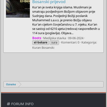
Bosanski prijevod
Kur'an je sveta knjiga islama. Muslimani je
smatraju posljednjom Božjom objavom prije
Sudnjeg dana. Posljednji Božiji poslanik
Muhammed s.a.v.s. je prenio Božju objavu
Kur'an cijelom čovječanstvu u 7. vijeku. Kur'an
se sastoji od 6210 ajeta (redova) raspoređenih u
114 sura (poglavlja). Objava...
Boots
Medijska stavka
09-06-2024
Komentari: 0
Kategorija:
el-bekare
sura
Kuran Bosanski
Oznake
FORUM INFO