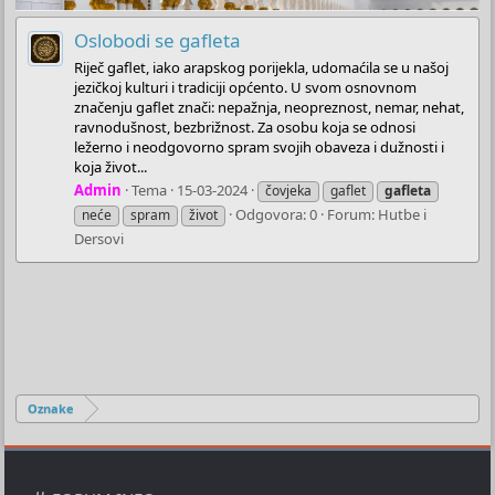
Oslobodi se gafleta
Riječ gaflet, iako arapskog porijekla, udomaćila se u našoj
jezičkoj kulturi i tradiciji općento. U svom osnovnom
značenju gaflet znači: nepažnja, neopreznost, nemar, nehat,
ravnodušnost, bezbrižnost. Za osobu koja se odnosi
ležerno i neodgovorno spram svojih obaveza i dužnosti i
koja život...
Admin
Tema
15-03-2024
čovjeka
gaflet
gafleta
Odgovora: 0
Forum:
Hutbe i
neće
spram
život
Dersovi
Oznake