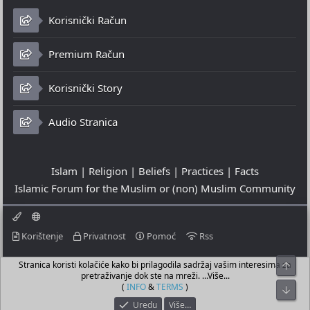
Korisnički Račun
Premium Račun
Korisnički Story
Audio Stranica
Islam | Religion | Beliefs | Practices | Facts
Islamic Forum for the Muslim or (non) Muslim Community
Korištenje
Privatnost
Pomoć
Rss
Stranica koristi kolačiće kako bi prilagodila sadržaj vašim interesima za
Top
© 2023 - 06-08-2026
pretraživanje dok ste na mreži. ...Više...
© Islamic Community Platform ®
(
INFO
&
TERMS
)
Bot
Uredu
Više…