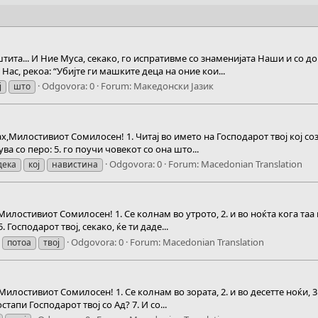
тита... И Ние Муса, секако, го испративме со знаменијата Наши и со док
Нас, рекоа: “Убијте ги машките деца на оние кои...
Odgovora: 0
Forum:
Македонски Jазик
ј
што
х,Милостивиот Сомилосен! 1. Читај во името на Господарот твој кој созд
ва со перо: 5. го поучи човекот со она што...
Odgovora: 0
Forum:
Macedonian Translation
дека
кој
навистина
илостивиот Сомилосен! 1. Се колнам во утрото, 2. и во ноќта кога таа ќе 
 Господарот твој, секако, ќе ти даде...
Odgovora: 0
Forum:
Macedonian Translation
потоа
твој
илостивиот Сомилосен! 1. Се колнам во зората, 2. и во десетте ноќи, 3. 
тапи Господарот твој со Ад? 7. И со...