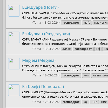
Еш-Шуара (Поети)
СУРА ЕШ-ШУАРА (Поети) Мекка - 227 ајети Во името на Алл
4. Кога би сакале би им испратиле знамение, па вратовит
Boots
Tema
13-03-2024
господарот
меѓу
нависти
Ел-Фуркан (Разделувач)
СУРА ЕЛ-ФУРКАН (Разделувач) Мекка - 77 ајети Во името 
биде Опомена за световите! 2. Оној чија власт на небесата
Boots
Tema
13-03-2024
аллах
господарот
кој
ко
Мерјем (Мерјем)
СУРА МЕРЈЕМ (Мерјем) Мекка - 98 ајети Во името на Аллах,
Господарот негов со скришна молба. 4. Зекерија рече: “Г
Boots
Tema
13-03-2024
господарот
кои
навистин
Ел-Кехф ( Пещерата )
СУРА ЕЛ-КЕХФ (Пештера) Мекка - 110 ајети Во името на Ал
опомене со казна тешка од Него и да ги зарадува верниц
Boots
Tema
12-03-2024
господарот
кој
нив
ние