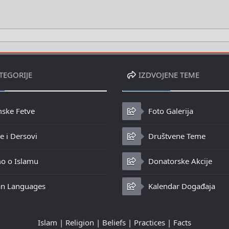
TEGORIJE
IZDVOJENE TEME
mske Fetve
Foto Galerija
 i Dersovi
Društvene Teme
o o Islamu
Donatorske Akcije
n Languages
Kalendar Događaja
Islam | Religion | Beliefs | Practices | Facts