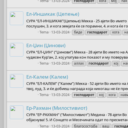
Boots
Tema
13-03-2024
господарот
кога
мој
пак
Ел-Иншикак (Цепење)
СУРА “ЕЛ-ИНШИКАК”(Цепење) Мекка - 25 ајети Во името на
послушен, 3. и кога земјата ќе се порамни, 4. и кога ќе г
Boots
Tema
13-03-2024
биде
господарот
кога
н
Ел-Џин (Џинови)
СУРА “ЕЛ-ЏИН” (“Џинови”) Мекка - 28 ајети Во името на
чудесен Кур’ан, 2. кој упатува кон показот и му поверу
Boots
Tema
13-03-2024
аллах
господарот
кој
на
Ел-Калем (Калем)
СУРА “ЕЛ-КАЛЕМ” (“Калем”) Мекка - 52 ајети Во името на
твој, луд, 3. и ќе добиеш награда која никогаш не ќе пре
Boots
Tema
13-03-2024
господарот
кој
кога
нав
Ер-Рахман (Милостивиот)
СУРА “ЕР-РАХМАН” (“Милостивиот”) Медина - 78 ајети Во и
објаснува! 5. И Сонцето и Месечината одат по пресметанот
Boots
Tema
13-03-2024
благосостојба
ваш
господ