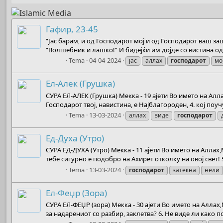
Гафир, 23-45
“Јас барам, и од Господарот мој и од Господарот ваш заш
“Волшебник и лашко!” И бидејќи им дојде со вистина од 
Boots
Tema
04-04-2024
јас
аллах
господарот
мо
Ел-Алек (Грушка)
СУРА ЕЛ-АЛЕК (Грушка) Мекка - 19 ајети Во името на Алла
Господарот твој, навистина, е Најблагороден, 4. кој поучу
Boots
Tema
13-03-2024
аллах
виде
господарот
Ед-Духа (Утро)
СУРА ЕД-ДУХА (Утро) Мекка - 11 ајети Во името на Аллах,М
тебе сигурно е подобро на Ахирет отколку на овој свет! 5.
Boots
Tema
13-03-2024
господарот
затекна
нели
Ел-Феџр (Зора)
СУРА ЕЛ-ФЕЏР (зора) Мекка - 30 ајети Во името на Аллах,М
за надарениот со разбир, заклетва? 6. Не виде ли како пос