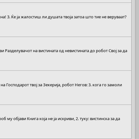
сна! 3. Ќе ја жалостиш ли душата твоја затоа што тие не веруваат?
ви Разделувачот на вистината од невистината до робот Свој за да
 на Господарот твој за Зекерија, робот Негов: 3. кога го замоли
 му објави Книга која не ја искриви, 2. туку: вистинска за да