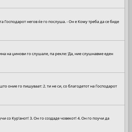
а Господарот негов ќе го послуша. - Он е Кому треба да се биде
ина на џинови го слушале, па рекле: ‘Да, ние слушнавме еден
то оние го пишуваат: 2. ти не си, со благодетот на Господарот
и со Кур’анот! 3. Он го создаде човекот! 4. Он го поучи да