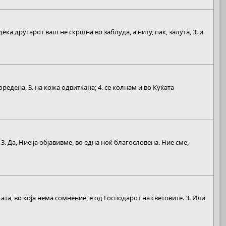
ека другарот ваш не скршна во заблуда, а ниту, пак, залута, 3. и
оредена, 3. на кожа одвиткана; 4. се колнам и во Куќата
3. Да, Ние ја објавивме, во една ноќ благословена. Ние сме,
та, во која нема сомнение, е од Господарот на световите. 3. Или