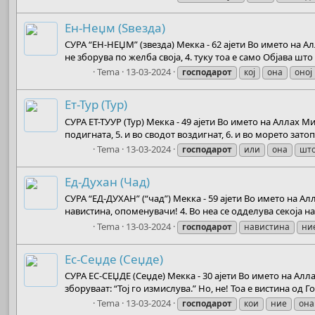
Ен-Неџм (Ѕвезда)
СУРА “ЕН-НЕЏМ” (звезда) Мекка - 62 ајети Во името на Ал
не зборува по желба своја, 4. туку тоа е само Објава што 
Boots
Tema
13-03-2024
господарот
кој
она
оној
Ет-Тур (Тур)
СУРА ЕТ-ТУУР (Тур) Мекка - 49 ајети Во името на Аллах М
подигната, 5. и во сводот воздигнат, 6. и во морето затопл
Boots
Tema
13-03-2024
господарот
или
она
шт
Ед-Духан (Чад)
СУРА “ЕД-ДУХАН” (“чад”) Мекка - 59 ајети Во името на Ал
навистина, опоменувачи! 4. Во неа се одделува секоја на
Boots
Tema
13-03-2024
господарот
навистина
ни
Ес-Сеџде (Сеџде)
СУРА ЕС-СЕЏДЕ (Сеџде) Мекка - 30 ајети Во името на Алл
зборуваат: “Тој го измислува.” Но, не! Тоа е вистина од 
Boots
Tema
13-03-2024
господарот
кои
ние
она