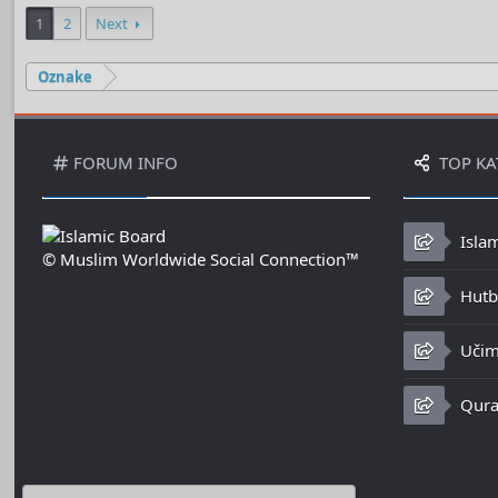
1
2
Next
Oznake
FORUM INFO
TOP KA
Isla
© Muslim Worldwide Social Connection™
Hutbe
Učim
Qura