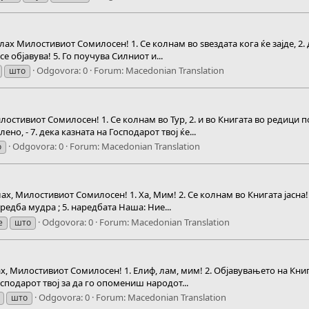
лах Милостивиот Сомилосен! 1. Се колнам во ѕвездата кога ќе зајде, 2. д
се објавува! 5. Го поучува Силниот и...
Odgovora: 0
Forum:
Macedonian Translation
што
илостивиот Сомилосен! 1. Се колнам во Тур, 2. и во Книгата во редици п
ено, - 7. дека казната на Господарот твој ќе...
Odgovora: 0
Forum:
Macedonian Translation
о
лах, Милостивиот Сомилосен! 1. Ха, Мим! 2. Се колнам во Книгата јасна! 
редба мудра ; 5. наредбата Наша: Ние...
Odgovora: 0
Forum:
Macedonian Translation
е
што
ах, Милостивиот Сомилосен! 1. Елиф, лам, мим! 2. Објавувањето на Книга
Господарот твој за да го опомениш народот...
Odgovora: 0
Forum:
Macedonian Translation
што