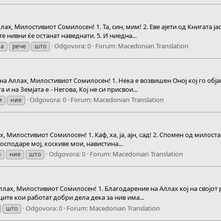
ах, Милостивиот Сомилосен! 1. Та, син, мим! 2. Еве ајети од Книгата ја
е нивни ќе останат наведнати. 5. И ниедна...
Odgovora: 0
Forum:
Macedonian Translation
на
рече
што
на Аллах, Милостивиот Сомилосен! 1. Нека е возвишен Оној кој го обја
 и на Земјата е - Негова, Кој не си присвои...
Odgovora: 0
Forum:
Macedonian Translation
и
ние
 Милостивиот Сомилосен! 1. Каф, ха, ја, ајн, сад! 2. Спомен од милоста
осподаре мој, коскиве мои, навистина...
Odgovora: 0
Forum:
Macedonian Translation
а
ние
што
лах, Милостивиот Сомилосен! 1. Благодарение на Аллах кој на својот роб
ите кои работат добри дела дека за нив има...
Odgovora: 0
Forum:
Macedonian Translation
што