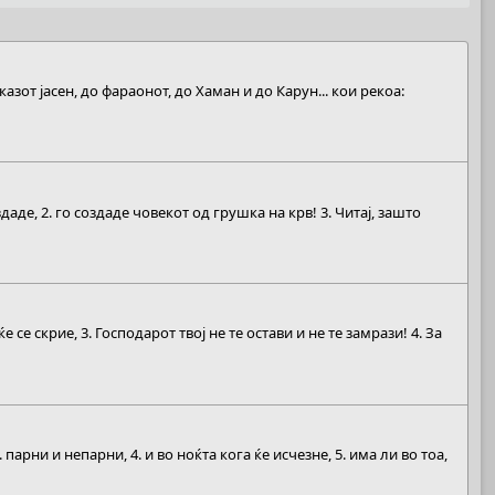
азот јасен, до фараонот, до Хаман и до Карун... кои рекоа:
аде, 2. го создаде човекот од грушка на крв! 3. Читај, зашто
се скрие, 3. Господарот твој не те остави и не те замрази! 4. За
парни и непарни, 4. и во ноќта кога ќе исчезне, 5. има ли во тоа,