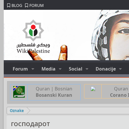
BLOG
FORUM
Forum
Media
Social
Donacije
Quran | Bosnian
Quran 
Bosanski Kuran
Corano 
Oznake
господарот