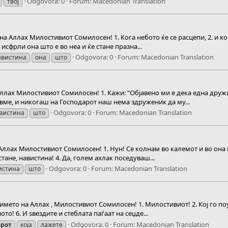
Odgovora: 0
Forum:
Macedonian Translation
твој
 Аллах Милостивиот Сомилосен! 1. Кога небото ќе се расцепи, 2. и ког
о исфрли она што е во неа и ќе стане празна...
Odgovora: 0
Forum:
Macedonian Translation
авистина
она
што
 Аллах Милостивиот Сомилосен! 1. Кажи: “Објавено ми е дека една друж
вавме, и никогаш на Господарот наш нема здруженик да му...
Odgovora: 0
Forum:
Macedonian Translation
вистина
што
 Аллах Милостивиот Сомилосен! 1. Нун! Се колнам во калемот и во она ш
стане, навистина! 4. Да, голем ахлак поседуваш...
Odgovora: 0
Forum:
Macedonian Translation
истина
што
мето на Аллах , Милостивиот Сомилосен! 1. Милостивиот! 2. Кој го поуч
о! 6. И ѕвездите и стеблата паѓаат на сеџде...
Odgovora: 0
Forum:
Macedonian Translation
арот
која
лажете