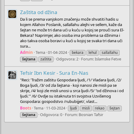
Zaštita od džina
Da li se prema vanjskom značenju može shvatiti hadis u
kojem Allahov Poslanik, sallallahu alejhi ve sellem, kaže da
šejtan ne može tri dana ući u kuću u kojoj se prouči sura El-
Bekara? Naprimjer, ako osoba ima problema sa džinima i
ako takva osoba boravi u kući u kojoj se svaka tri dana uči
sura...
Admin
Tema
01-04-2024
bekara
lehul
sallallahu
Odgovora: 2
Forum:
Islamske Fetve
šejtana
zaštita
Tefsir Ibn Kesir - Sura En-Nas
"Reci: 'Tražim zaštitu Gospodara ljudi, /1/ Vladara ljudi, /2/
Boga ljudi, /3/ od zla šejtana - koji nanosi zle misli pa se
skrije, /4/ koji zle misli unosi u srca ljudi /5/ "od džinova i od
ljudi.'" /6/ Ovdje su istaknuta tri svojstva Uzvišenog
Gospodara: gospodstvo /rububijjet/, vlast...
Boots
Tema
11-03-2024
ljudi
misli
rekao
šejtan
Odgovora: 0
Forum:
Bosnian Tafsir
šejtana