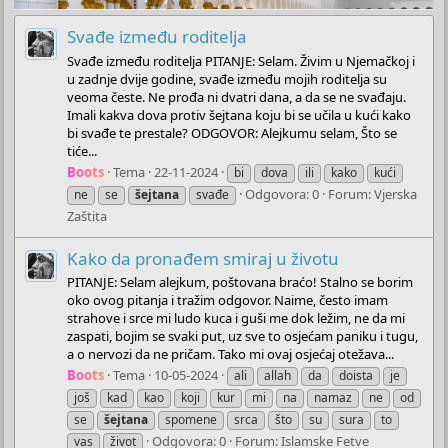
Svađe između roditelja
Svađe između roditelja PITANJE: Selam. Živim u Njemačkoj i
u zadnje dvije godine, svađe između mojih roditelja su
veoma česte. Ne prođa ni dvatri dana, a da se ne svađaju.
Imali kakva dova protiv šejtana koju bi se učila u kući kako
bi svađe te prestale? ODGOVOR: Alejkumu selam, Što se
tiće...
Boots
Tema
22-11-2024
bi
dova
ili
kako
kući
Odgovora: 0
Forum:
Vjerska
ne
se
šejtana
svađe
Zaštita
Kako da pronađem smiraj u životu
PITANJE: Selam alejkum, poštovana braćo! Stalno se borim
oko ovog pitanja i tražim odgovor. Naime, često imam
strahove i srce mi ludo kuca i guši me dok ležim, ne da mi
zaspati, bojim se svaki put, uz sve to osjećam paniku i tugu,
a o nervozi da ne pričam. Tako mi ovaj osjećaj otežava...
Boots
Tema
10-05-2024
ali
allah
da
doista
je
još
kad
kao
koji
kur
mi
na
namaz
ne
od
se
šejtana
spomene
srca
što
su
sura
to
Odgovora: 0
Forum:
Islamske Fetve
vas
život