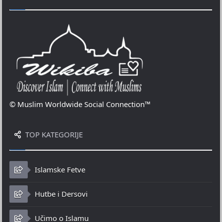
© Muslim Worldwide Social Connection™
TOP KATEGORIJE
Islamske Fetve
Hutbe i Dersovi
Učimo o Islamu