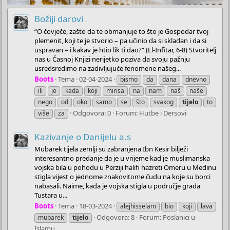
Božiji darovi
“O čovječe, zašto da te obmanjuje to što je Gospodar tvoj
plemenit, koji te je stvorio – pa učinio da si skladan i da si
uspravan – i kakav je htio lik ti dao?“ (El-Infitar, 6-8) Stvoritelj
nas u Časnoj Knjizi nerijetko poziva da svoju pažnju
usredsredimo na zadivljujuće fenomene našeg...
Boots
Tema
02-04-2024
bismo
da
dana
dnevno
ili
je
kada
koji
mirisa
na
nam
naš
naše
nego
od
oko
samo
se
što
svakog
tijelo
to
Odgovora: 0
Forum:
Hutbe i Dersovi
više
za
Kazivanje o Danijelu a.s
Mubarek tijela zemlji su zabranjena Ibn Kesir bilježi
interesantno predanje da je u vrijeme kad je muslimanska
vojska bila u pohodu u Perziji halifi hazreti Omeru u Medinu
stigla vijest o jednome znakovitome čudu na koje su borci
nabasali. Naime, kada je vojska stigla u područje grada
Tustara u...
Boots
Tema
18-03-2024
alejhisselam
bio
koji
lava
Odgovora: 8
Forum:
Poslanici u
mubarek
tijelo
Islamu