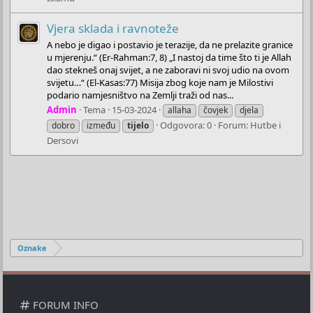
Vjera sklada i ravnoteže
A nebo je digao i postavio je terazije, da ne prelazite granice
u mjerenju.“ (Er-Rahman:7, 8) „I nastoj da time što ti je Allah
dao stekneš onaj svijet, a ne zaboravi ni svoj udio na ovom
svijetu…“ (El-Kasas:77) Misija zbog koje nam je Milostivi
podario namjesništvo na Zemlji traži od nas...
Admin
Tema
15-03-2024
allaha
čovjek
djela
Odgovora: 0
Forum:
Hutbe i
dobro
između
tijelo
Dersovi
Oznake
FORUM INFO