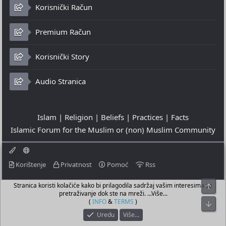
Korisnički Račun
Premium Račun
Korisnički Story
Audio Stranica
Islam | Religion | Beliefs | Practices | Facts
Islamic Forum for the Muslim or (non) Muslim Community
Korištenje
Privatnost
Pomoć
Rss
Stranica koristi kolačiće kako bi prilagodila sadržaj vašim interesima za
Top
© 2023 - 08-08-2026
pretraživanje dok ste na mreži. ...Više...
© Islamic Community Platform ®
(
INFO
&
TERMS
)
Bot
Uredu
Više…