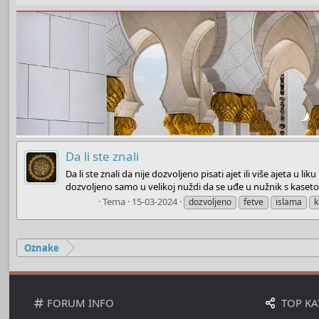
Da li ste znali
Da li ste znali da nije dozvoljeno pisati ajet ili više ajeta u 
dozvoljeno samo u velikoj nuždi da se uđe u nužnik s kasetom
Admin
Tema
15-03-2024
dozvoljeno
fetve
islama
k
Oznake
FORUM INFO
TOP KA