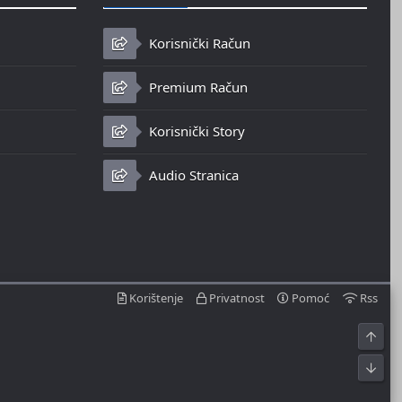
Korisnički Račun
Premium Račun
Korisnički Story
Audio Stranica
Korištenje
Privatnost
Pomoć
Rss
Top
Bot