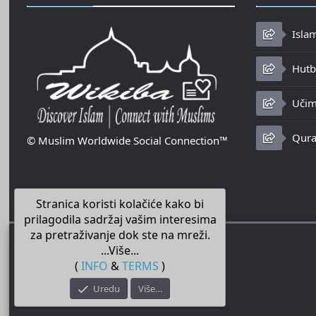
Isla
Hutbe
Učim
Qura
© Muslim Worldwide Social Connection™
Stranica koristi kolačiće kako bi
prilagodila sadržaj vašim interesima
za pretraživanje dok ste na mreži.
...Više...
(
INFO
&
TERMS
)
Uredu
Više…