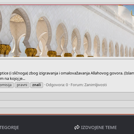
liku ptice (i sličnoga) zbog izigravanja i omalovažavanja Allahovog govora. (Islam
 na kojoj je...
Odgovora: 0
Forum:
Zanimljivosti
omisija
pravni
znali
TEGORIJE
IZDVOJENE TEME