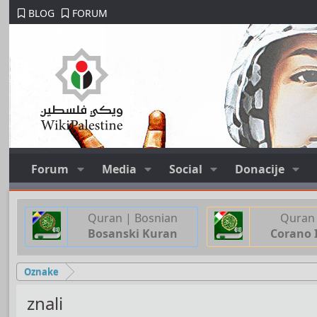
BLOG
FORUM
Forum
Media
Social
Donacije
Quran | Bosnian
Quran 
Bosanski Kuran
Corano 
Oznake
znali