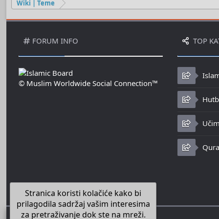
Wiki | Teme
FORUM INFO
TOP KA
Isla
© Muslim Worldwide Social Connection™
Hutbe
Učim
Qura
Stranica koristi kolačiće kako bi
prilagodila sadržaj vašim interesima
za pretraživanje dok ste na mreži.