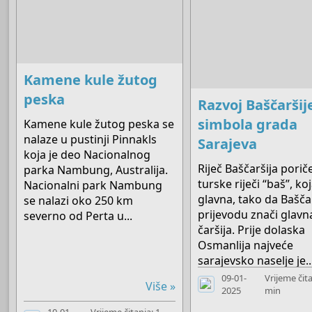
Kamene kule žutog
peska
Razvoj Baščaršij
simbola grada
Kamene kule žutog peska se
nalaze u pustinji Pinnakls
Sarajeva
koja je deo Nacionalnog
Riječ Baščaršija porič
parka Nambung, Australija.
turske riječi “baš”, ko
Nacionalni park Nambung
glavna, tako da Bašča
se nalazi oko 250 km
prijevodu znači glavn
severno od Perta u...
čaršija. Prije dolaska
Osmanlija najveće
sarajevsko naselje je..
09-01-
Vrijeme čita
Više »
2025
min