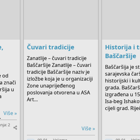
e,
Čuvari tradicije
Historija i 
Baščaršije
Zanatlije – čuvari tradicije
Baščaršije Zanatlije – čuvari
Baščaršija je s
tradicije Baščaršije naziv je
sarajevska čarš
e od
izložbe koja je u organizaciji
historijski i ku
ja znači
Zone unaprijeđenog
grada. Baščarši
ršija u
poslovanja otvorena u ASA
izgrađena u 15.
a
Art...
Isa-beg Ishako
cijeli grad. Riječ
Više »
.
nja: 2
Više »