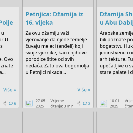
Petnjica: Džamija iz
Džamija Sh
Polje
16. vijeka
u Abu Dabi
 u
Za ovu džamiju važi
Arapske zemlj
or U
vjerovanje da njene temelje
bili poznate p
as
čuvaju meleci (anđeli) koji
bogatstvu i lu
e
svoje vjernike, kao i njihove
jedinstvene i o
e. Ovo
porodice štite od svih
arhitekture. T
poznate
nedaća. Zato ova bogomolja
upečatljive u s
...
u Petnjici nikada...
stare palate i d
Više »
Više »
27-05-
Vrijeme
10-01-
Vrij
6
2
2025
čitanja: 3 min
2025
čitan