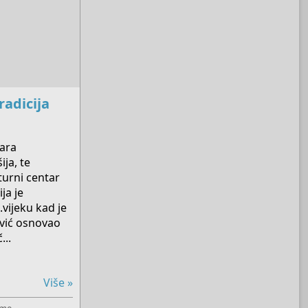
tradicija
tara
ija, te
lturni centar
ja je
vijeku kad je
vić osnovao
...
Više »