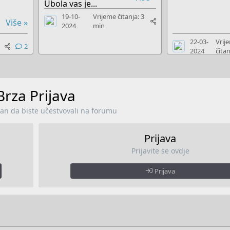
Ubola vas je...
19-10-
Vrijeme čitanja: 3
Više »
2024
min
22-03-
Vrij
2
2024
čitan
Brza Prijava
lan da biste učestvovali na forumu
Prijava
Prijavite se ovdje
Prijava