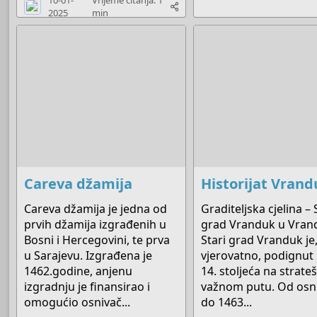
10-01-
Vrijeme čitanja: 1
2025
min
Careva džamija
Historijat Vran
Careva džamija je jedna od
Graditeljska cjelina – 
prvih džamija izgrađenih u
grad Vranduk u Vran
Bosni i Hercegovini, te prva
Stari grad Vranduk je
u Sarajevu. Izgrađena je
vjerovatno, podignut
1462.godine, anjenu
14. stoljeća na strateš
izgradnju je finansirao i
važnom putu. Od osn
omogućio osnivač...
do 1463...