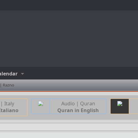
alendar
 | Razno
| Italy
Audio | Quran
Italiano
Quran in English