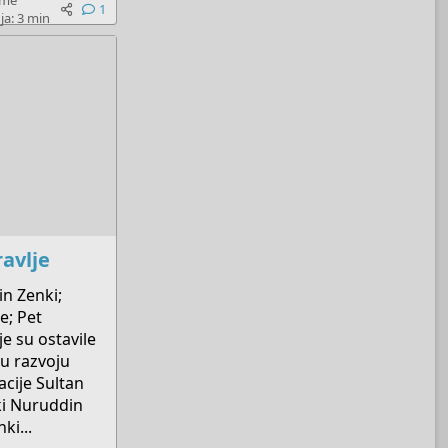
eme
1
ja: 3 min
ravlje
n Zenki;
e; Pet
e su ostavile
 u razvoju
acije Sultan
i Nuruddin
i...