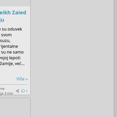
eikh Zaied
ju
e su oduvek
o svom
ksuzu,
rijentalne
u su ne samo
vojoj lepoti
žamije, već...
Više »
eme
1
ja: 3 min