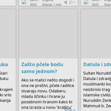
09-01-
Vrijeme
09-01-
Vrij
1
2025
čitanja: 1 min
2025
čitan
duka
Zašto pčele bodu
Datula i zd
samo jednom?
Stari
Sultan Nuruddi
duku
Datula i zdravlj
Ako se matici nešto dogodi i
,
muslimanki koj
ona ne preživi, pčele radilice
 krajem
neizbrisiv trag
stvaraju novu. Odaberu
ki vrlo
islamske civiliz
mladu ličinku i hrane ju
ivanja
Nuruddin Zenk
posebnom hranom kako bi
Mahmud b. Zenk
ona izrasla u novu 'kraljicu'
Više »