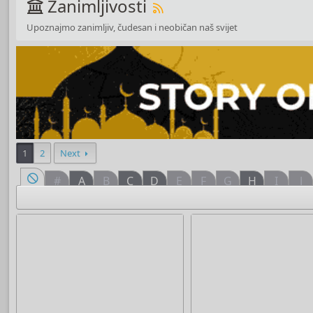
Zanimljivosti
Upoznajmo zanimljiv, čudesan i neobičan naš svijet
1
2
Next
#
A
B
C
D
E
F
G
H
I
J