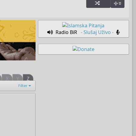
Radio BiR
- Slušaj Uživo -
X
Y
Z
Filter