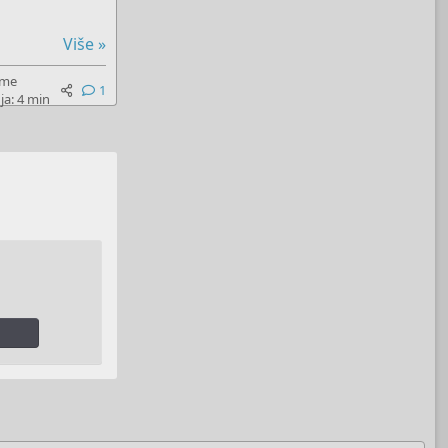
Više »
eme
1
ja: 4 min