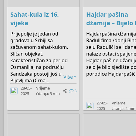
Sahat-kula iz 16.
Hajdar pašina
vijeka
džamija – Bijelo 
Prijepolje je jedan od
Hajdarpašina džamija
gradova u Srbiji sa
Radulićima /donji Bih
sačuvanom sahat-kulom.
selu Radulići se i dan
Sličan objekat,
nalaze ostaci spaljen
karakterističan za period
Hajdar-pašine džamij
Osmanlija, na području
selo je bilo sjedište 
Sandžaka postoji još u
porodice Hajdarpašića
Više »
Pljevljima (Crna...
28-05-
Vrijeme
3
2025
čitanja: 3 min
27-05-
Vrijeme
2025
čitanja: 2 min