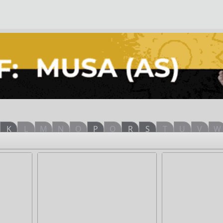
K
L
M
N
O
P
Q
R
S
T
U
V
W