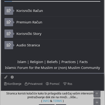
Korisnički Račun
Premium Račun
Korisnički Story
Audio Stranica
Islam | Religion | Beliefs | Practices | Facts
Islamic Forum for the Muslim or (non) Muslim Community
Korištenje
Privatnost
Pomoć
Rss
Stranica koristi kolačiće kako bi prilagodila sadržaj vašim interesima za
Top
© 2023 - 06-08-2026
pretraživanje dok ste na mreži. ...Više...
© Islamic Community Platform ®
(
INFO
&
TERMS
)
Bot