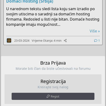
Domaći Hosting (Srbija)
U narednom tekstu sledi lista koju sam izradio po
svojim utiscima o saradnji sa domaćim hosting
firmama. Redosled u listi nije bitan. Domaće hosting
kompanije imaju mogućnost...
Više »
23-03-2024
Vrijeme čitanja: 4 min
1
Brza Prijava
Morate biti član da biste učestvovali na forumu
Registracija
Kreirajte svoj nalog
Regist